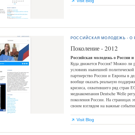
Visit Blog
РОССИЙСКАЯ МОЛОДЕЖЬ - О 
Поколение - 2012
Российская молодежь о России и
Куда движется Россия? Можно ли 
условиях нынешней политической 
партнерство России и Европы в д
вообще оказать реальную поддерж
кризиса, охватившего ряд стран Е
медиакомпания Deutsche Welle рег
поколения России. На страницах э
своим взглядом на важные события
Visit Blog