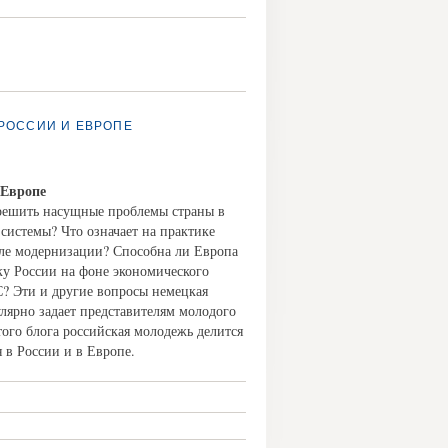
РОССИИ И ЕВРОПЕ
 Европе
решить насущные проблемы страны в
системы? Что означает на практике
еле модернизации? Способна ли Европа
ку России на фоне экономического
С? Эти и другие вопросы немецкая
улярно задает представителям молодого
того блога российская молодежь делится
 в России и в Европе.