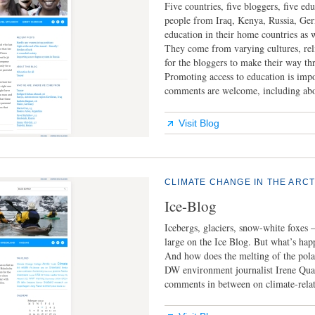
Five countries, five bloggers, five ed
people from Iraq, Kenya, Russia, Ger
education in their home countries as w
They come from varying cultures, reli
for the bloggers to make their way th
Promoting access to education is impor
comments are welcome, including abo
Visit Blog
CLIMATE CHANGE IN THE ARC
Ice-Blog
Icebergs, glaciers, snow-white foxes –
large on the Ice Blog. But what’s happ
And how does the melting of the polar 
DW environment journalist Irene Quai
comments in between on climate-relat