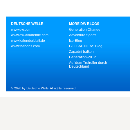
DEUTSCHE WELLE
MORE DW BLOGS
www.dw.com
Generation Change
www.dw-akademie.com
Adventure Sports
www.kalenderblatt.de
Ice-Blog
www.thebobs.com
GLOBAL IDEAS Blog
Zapadni balkon
Generation-2012
Auf dem Tretroller durch
Deutschland
© 2020 by Deutsche Welle. All rights reserved.