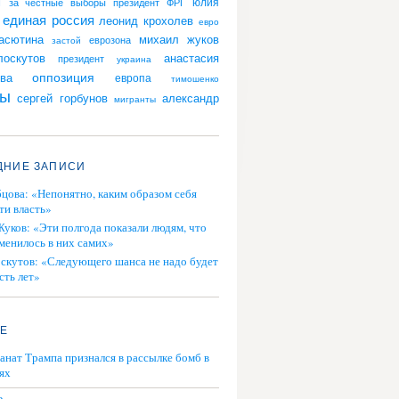
я
юлия
за честные выборы
президент ФРГ
единая россия
леонид крохолев
евро
асютина
михаил жуков
еврозона
застой
анастасия
оскутов
президент
украина
оппозиция
ова
европа
тимошенко
ры
сергей горбунов
александр
мигранты
ДНИЕ ЗАПИСИ
цова: «Непонятно, каким образом себя
ти власть»
уков: «Эти полгода показали людям, что
зменилось в них самих»
скутов: «Следующего шанса не надо будет
сть лет»
DE
нат Трампа признался в рассылке бомб в
ях