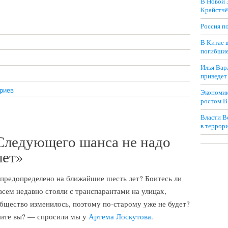
В Новой 
Крайстчё
Россия п
В Китае в
погибши
Илья Вар
приведет
риев
Экономика
ростом В
Власти В
в террор
Следующего шанса не надо
лет»
 предопределено на ближайшие шесть лет? Боитесь ли
овсем недавно стояли с транспарантами на улицах,
общество изменилось, поэтому по-старому уже не будет?
рите вы? — спросили мы у
Артема Лоскутова
.