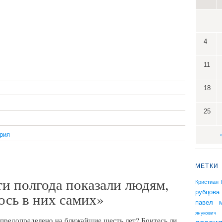
4
11
18
25
рия
МЕТКИ
и полгода показали людям,
Кристиан
рубцова
ось в них самих»
павел м
янукович
 предопределено на ближайшие шесть лет? Боитесь ли