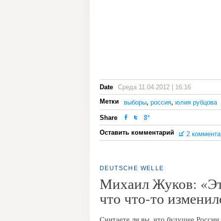
Date
Среда 11.04.2012 | 16:16
Метки
выборы
,
россия
,
юлия рубцова
Share
Оставить комментарий
2 коммента
DEUTSCHE WELLE
Михаил Жуков: «Эт
что что-то изменил
Считаете ли вы, что будущее России