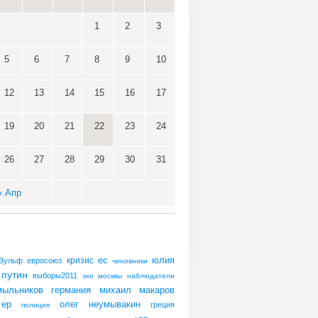
1
2
3
5
6
7
8
9
10
12
13
14
15
16
17
19
20
21
22
23
24
26
27
28
29
30
31
« Апр
ес
юлия
кризис
 Вульф
евросоюз
чиновники
путин
выборы2011
эхо москвы
наблюдатели
ыльников
михаил макаров
германия
ер
олег неумывакин
греция
полиция