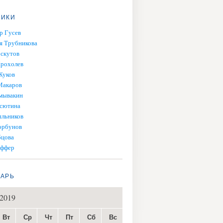
НИКИ
р Гусев
я Трубникова
скутов
рохолев
Жуков
Макаров
мывакин
асютина
льников
орбунов
бцова
ффер
ДАРЬ
2019
Вт
Ср
Чт
Пт
Сб
Вс