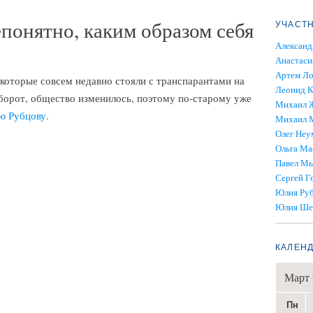
понятно, каким образом себя
УЧАСТ
»
Александ
Анастаси
Артем Ло
, которые совсем недавно стояли с транспарантами на
Леонид К
оборот, общество изменилось, поэтому по-старому уже
Михаил 
 Рубцову
.
Михаил 
Олег Неу
Ольга М
Павел Мы
Сергей Г
Юлия Ру
Юлия Ше
КАЛЕН
Март 
Пн