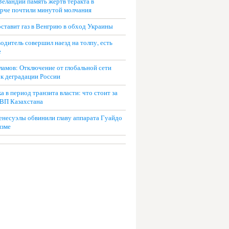
Зеландии память жертв теракта в
рче почтили минутой молчания
оставит газ в Венгрию в обход Украины
одитель совершил наезд на толпу, есть
е
ламов: Отключение от глобальной сети
 к деградации России
 в период транзита власти: что стоит за
ВП Казахстана
енесуэлы обвинили главу аппарата Гуайдо
изме