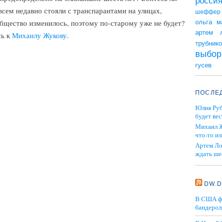
росси
овсем недавно стояли с транспарантами на улицах,
шеффер
общество изменилось, поэтому по-старому уже не будет?
ольга м
артем л
сь к
Михаилу Жукову
.
трубник
выбо
гусев
ПОСЛЕ
Юлия Руб
будет вес
Михаил Ж
что-то и
Артем Ло
ждать ше
DW.
В США фа
бандерол