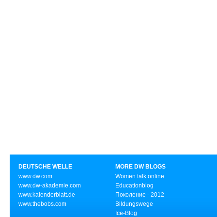
DEUTSCHE WELLE
MORE DW BLOGS
www.dw.com
Women talk online
www.dw-akademie.com
Educationblog
www.kalenderblatt.de
Поколение - 2012
www.thebobs.com
Bildungswege
Ice-Blog