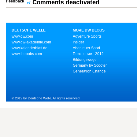
Feedback
Comments deactivated
DEUTSCHE WELLE
MORE DW BLOGS
www.dw.com
Adventure Sports
www.dw-akademie.com
Insider
www.kalenderblatt.de
Abenteuer Sport
www.thebobs.com
Поколение - 2012
Bildungswege
Germany by Scooter
Generation Change
© 2019 by Deutsche Welle. All rights reserved.