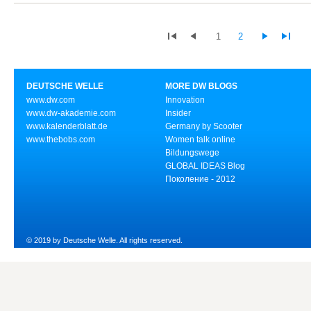
1
2
DEUTSCHE WELLE
MORE DW BLOGS
www.dw.com
Innovation
www.dw-akademie.com
Insider
www.kalenderblatt.de
Germany by Scooter
www.thebobs.com
Women talk online
Bildungswege
GLOBAL IDEAS Blog
Поколение - 2012
© 2019 by Deutsche Welle. All rights reserved.