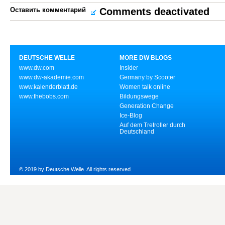
Оставить комментарий
Comments deactivated
DEUTSCHE WELLE
MORE DW BLOGS
www.dw.com
Insider
www.dw-akademie.com
Germany by Scooter
www.kalenderblatt.de
Women talk online
www.thebobs.com
Bildungswege
Generation Change
Ice-Blog
Auf dem Tretroller durch
Deutschland
© 2019 by Deutsche Welle. All rights reserved.