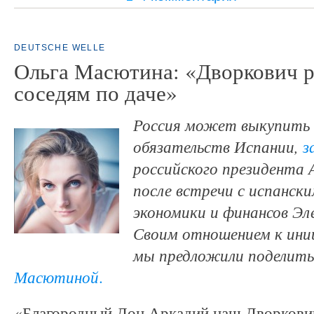
DEUTSCHE WELLE
Ольга Масютина: «Дворкович 
соседям по даче»
Россия может выкупить 
обязательств Испании,
з
российского президента 
после встречи с испанск
экономики и финансов Эл
Своим отношением к ини
мы предложили поделит
Масютиной
.
«Благородный Дон Аркадий наш Дворкови