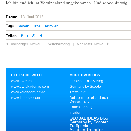
Ich bin endlich im Voralpenland angekommen! Und soooo durstig
Datum
18. Juni 2013
Tags
Bayern
,
Hitze
,
Tretroller
Teilen
Vorheriger Artikel
|
Seitenanfang
|
Nächster Artikel
DEUTSCHE WELLE
MORE DW BLOGS
www.dw.com
GLOBAL IDEAS Blog
www.dw-akademie.com
Germany by Scooter
www.kalenderblatt.de
Treffpunkt
www.thebobs.com
Auf dem Tretroller durch
Deutschland
Educationblog
Insider
GLOBAL IDEAS Blog
Germany by Scooter
Treffpunkt
Auf dem Tretroller