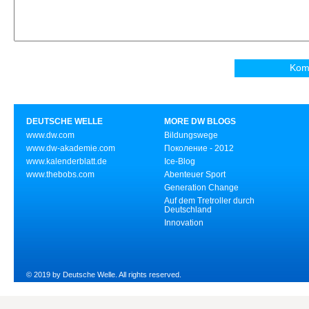
DEUTSCHE WELLE
MORE DW BLOGS
www.dw.com
Bildungswege
www.dw-akademie.com
Поколение - 2012
www.kalenderblatt.de
Ice-Blog
www.thebobs.com
Abenteuer Sport
Generation Change
Auf dem Tretroller durch
Deutschland
Innovation
© 2019 by Deutsche Welle. All rights reserved.