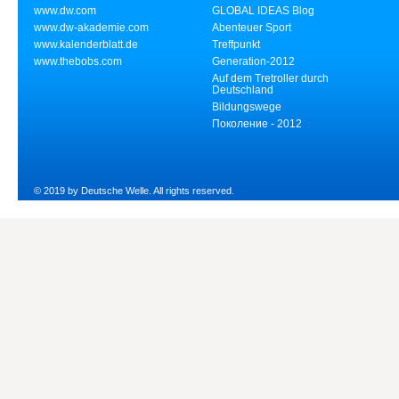
www.dw.com
GLOBAL IDEAS Blog
www.dw-akademie.com
Abenteuer Sport
www.kalenderblatt.de
Treffpunkt
www.thebobs.com
Generation-2012
Auf dem Tretroller durch
Deutschland
Bildungswege
Поколение - 2012
© 2019 by Deutsche Welle. All rights reserved.