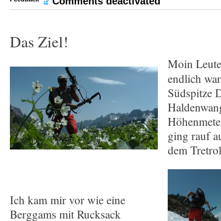
Comments deactivated
Das Ziel!
Moin Leute
endlich war
Südspitze 
Haldenwang
Höhenmeter
ging rauf a
dem Tretro
Ich kam mir vor wie eine
Berggams mit Rucksack