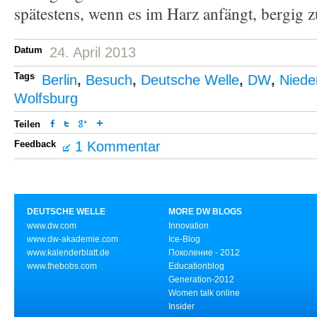
spätestens, wenn es im Harz anfängt, bergig 
Datum
24. April 2013
Tags
Berlin
,
Besuch
,
Deutsche Welle
,
DW
,
Niede
Wolfsburg
Teilen
Feedback
1 Kommentar
DEUTSCHE WELLE
MORE DW BLOGS
www.dw.com
Innovation
www.dw-akademie.com
Ice-Blog
www.kalenderblatt.de
Поколение - 2012
www.thebobs.com
Educationblog
Generation-2012
Women talk online
Insider