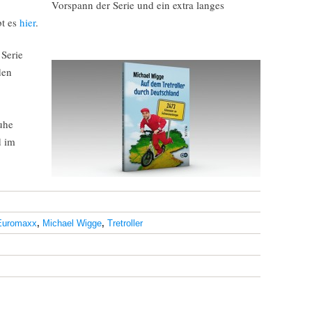
Vorspann der Serie und ein extra langes
bt es
hier
.
 Serie
den
uhe
d im
Euromaxx
,
Michael Wigge
,
Tretroller