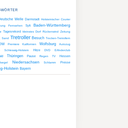
GWÖRTER
Deutsche Welle
Darmstadt
Holsteinischer Courier
Baden-Württemberg
Sylt
rung
Fernsehen
Tagesrekord
de
kleinstes Dorf
Rückenwind
Zeitung
Tretroller
Besuch
x
Sand
Trocken-Tretrollern
Wolfsburg
DW
Premiere
Kalifornien
Autozug
Hitze
ub Schleswig-Holstein
DVD
Erfinderclub
Thüringen
ld
Pause
Hessen
Regen
TV
Niedersachsen
Presse
segel
Schlamm
g-Holstein
Bayern