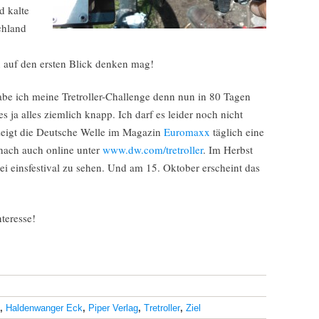
d kalte
chland
 auf den ersten Blick denken mag!
be ich meine Tretroller-Challenge denn nun in 80 Tagen
 ja alles ziemlich knapp. Ich darf es leider noch nicht
zeigt die Deutsche Welle im Magazin
Euromaxx
täglich eine
anach auch online unter
www.dw.com/tretroller
. Im Herbst
i einsfestival zu sehen. Und am 15. Oktober erscheint das
teresse!
,
Haldenwanger Eck
,
Piper Verlag
,
Tretroller
,
Ziel