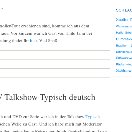
…
SCHLA
Spotter
troller-Tour erschienen sind, komme ich aus dem
Wattwande
 raus. Vor kurzem war ich Gast von Thilo Jahn bei
Hallig Grö
Euromax
dung findet Ihr
hier
. Viel Spaß!
Brasilien
Erfindercl
Schwarzwa
Rückenwind
Schleswi
W Talkshow Typisch deutsch
ch und DVD zur Serie war ich in der Talkshow
Typisch
chen Welle zu Gast. Und ich habe mich mit Moderator
roller, meine lange Reise quer durch Deutschland und den