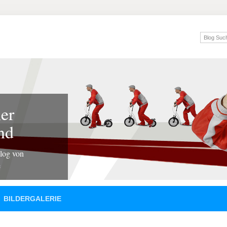
er
nd
Blog von
e
BILDERGALERIE