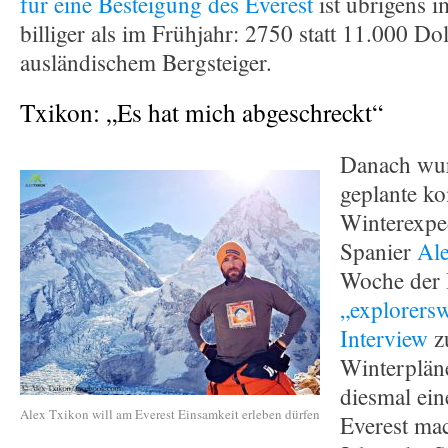
für eine Besteigung des Everest
ist übrigens i
billiger als im Frühjahr: 2750 statt 11.000 Dol
ausländischem Bergsteiger.
Txikon: „Es hat mich abgeschreckt“
Danach wurd
geplante ko
Winterexped
Spanier
Al
Woche der I
„explorers
Interview
z
Winterplän
diesmal ei
Alex Txikon will am Everest Einsamkeit erleben dürfen
Everest mac