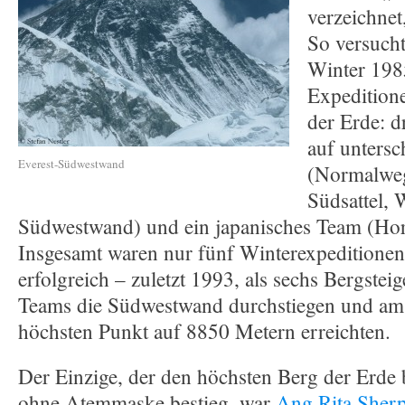
verzeichnet
So versucht
Winter 1985
Expedition
der Erde: d
auf untersc
Everest-Südwestwand
(Normalweg
Südsattel, 
Südwestwand) und ein japanisches Team (Hor
Insgesamt waren nur fünf Winterexpeditionen
erfolgreich – zuletzt 1993, als sechs Bergstei
Teams die Südwestwand durchstiegen und am
höchsten Punkt auf 8850 Metern erreichten.
Der Einzige, der den höchsten Berg der Erde 
ohne Atemmaske bestieg, war
Ang Rita Sher