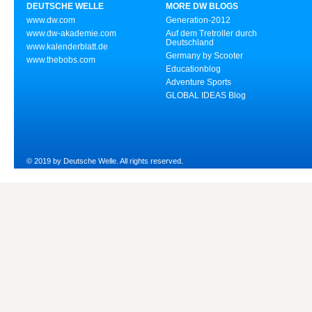
DEUTSCHE WELLE
MORE DW BLOGS
www.dw.com
Generation-2012
www.dw-akademie.com
Auf dem Tretroller durch
Deutschland
www.kalenderblatt.de
Germany by Scooter
www.thebobs.com
Educationblog
Adventure Sports
GLOBAL IDEAS Blog
© 2019 by Deutsche Welle. All rights reserved.