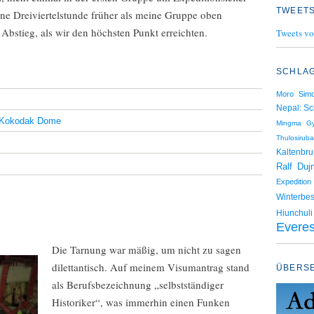
TWEETS
ne Dreiviertelstunde früher als meine Gruppe oben
 Abstieg, als wir den höchsten Punkt erreichten.
Tweets vo
SCHLA
Moro
Sim
Nepal: Sc
Kokodak Dome
Mingma Gy
Thulosiruba
Kaltenbru
Ralf Duj
Expedition
Winterbes
Hiunchuli
Everes
Die Tarnung war mäßig, um nicht zu sagen
dilettantisch. Auf meinem Visumantrag stand
ÜBERS
als Berufsbezeichnung „selbstständiger
Historiker“, was immerhin einen Funken