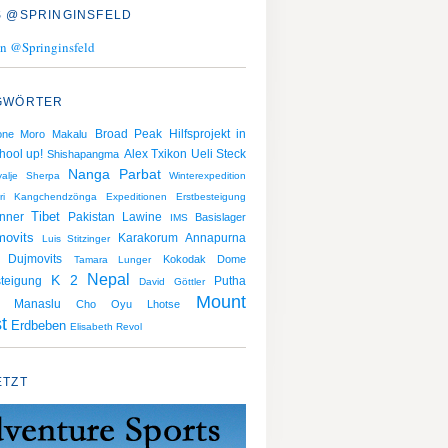
 @SPRINGINSFELD
n @Springinsfeld
GWÖRTER
Broad Peak
Hilfsprojekt in
one Moro
Makalu
hool up!
Alex Txikon
Ueli Steck
Shishapangma
Nanga Parbat
alje Sherpa
Winterexpedition
ri
Kangchendzönga
Expeditionen
Erstbesteigung
nner
Tibet
Pakistan
Lawine
Basislager
IMS
movits
Karakorum
Annapurna
Luis Stitzinger
Dujmovits
Kokodak Dome
Tamara Lunger
Nepal
K 2
teigung
Putha
David Göttler
Mount
Manaslu
Cho Oyu
Lhotse
t
Erdbeben
Elisabeth Revol
ETZT