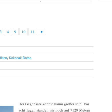
3
4
9
10
11
►
ition
,
Kokodak Dome
Der Gegensatz könnte kaum größer sein. Vor
acht Tagen standen wir noch auf 7129 Metern