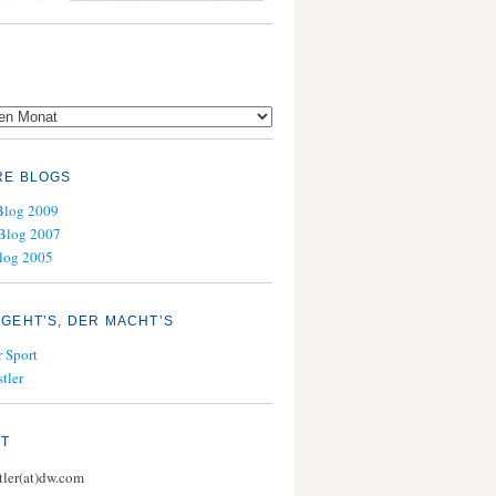
RE BLOGS
Blog 2009
Blog 2007
log 2005
GEHT’S, DER MACHT’S
 Sport
tler
KT
stler(at)dw.com