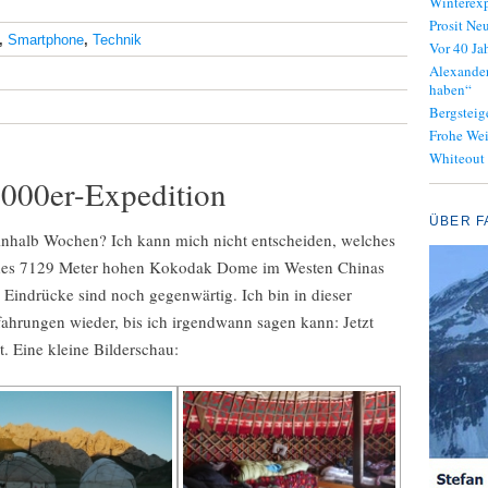
Winterexp
Prosit Neu
,
Smartphone
,
Technik
Vor 40 J
Alexander
haben“
Bergsteig
Frohe We
Whiteout
7000er-Expedition
ÜBER F
inhalb Wochen? Ich kann mich nicht entscheiden, welches
g des 7129 Meter hohen Kokodak Dome im Westen Chinas
e Eindrücke sind noch gegenwärtig. Ich bin in dieser
fahrungen wieder, bis ich irgendwann sagen kann: Jetzt
t. Eine kleine Bilderschau: