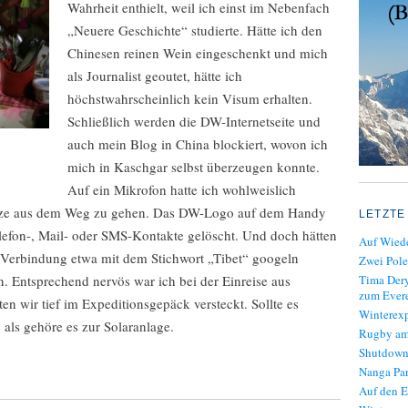
Wahrheit enthielt, weil ich einst im Nebenfach
„Neuere Geschichte“ studierte. Hätte ich den
Chinesen reinen Wein eingeschenkt und mich
als Journalist geoutet, hätte ich
höchstwahrscheinlich kein Visum erhalten.
Schließlich werden die DW-Internetseite und
auch mein Blog in China blockiert, wovon ich
mich in Kaschgar selbst überzeugen konnte.
Auf ein Mikrofon hatte ich wohlweislich
renze aus dem Weg zu gehen. Das DW-Logo auf dem Handy
LETZTE
Telefon-, Mail- oder SMS-Kontakte gelöscht. Und doch hätten
Auf Wiede
Verbindung etwa mit dem Stichwort „Tibet“ googeln
Zwei Pole
. Entsprechend nervös war ich bei der Einreise aus
Tima Dery
zum Evere
ten wir tief im Expeditionsgepäck versteckt. Sollte es
Winterexp
 als gehöre es zur Solaranlage.
Rugby am
Shutdown
Nanga Par
Auf den E