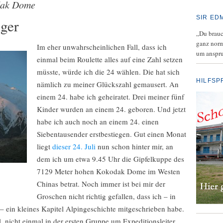
ak Dome
SIR ED
iger
„Du brauch
ganz norm
Im eher unwahrscheinlichen Fall, dass ich
um anspru
einmal beim Roulette alles auf eine Zahl setzen
müsste, würde ich die 24 wählen. Die hat sich
HILFSP
nämlich zu meiner Glückszahl gemausert. An
einem 24. habe ich geheiratet. Drei meiner fünf
Kinder wurden an einem 24. geboren. Und jetzt
habe ich auch noch an einem 24. einen
Siebentausender erstbestiegen. Gut einen Monat
liegt
dieser 24. Juli
nun schon hinter mir, an
dem ich um etwa 9.45 Uhr die Gipfelkuppe des
7129 Meter hohen Kokodak Dome im Westen
Chinas betrat. Noch immer ist bei mir der
Groschen nicht richtig gefallen, dass ich – in
ein kleines Kapitel Alpingeschichte mitgeschrieben habe.
l, nicht einmal in der ersten Gruppe um Expeditionsleiter