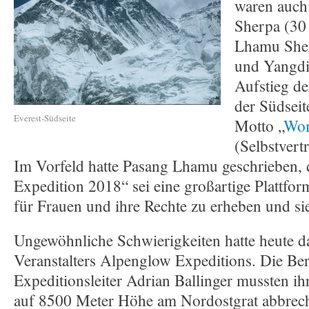
waren auch
Sherpa (30 
Lhamu Sher
und Yangdi
Aufstieg de
der Südseit
Everest-Südseite
Motto „
Wom
(Selbstvert
Im Vorfeld hatte Pasang Lhamu geschrieben,
Expedition 2018“ sei eine großartige Plattfo
für Frauen und ihre Rechte zu erheben und si
Ungewöhnliche Schwierigkeiten hatte heute 
Veranstalters Alpenglow Expeditions. Die Be
Expeditionsleiter Adrian Ballinger mussten ih
auf 8500 Meter Höhe am Nordostgrat abbrech