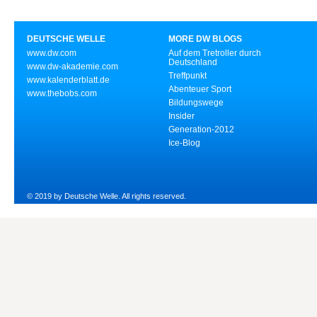
DEUTSCHE WELLE
MORE DW BLOGS
www.dw.com
Auf dem Tretroller durch
Deutschland
www.dw-akademie.com
Treffpunkt
www.kalenderblatt.de
Abenteuer Sport
www.thebobs.com
Bildungswege
Insider
Generation-2012
Ice-Blog
© 2019 by Deutsche Welle. All rights reserved.