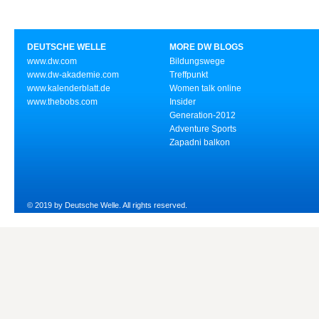
DEUTSCHE WELLE
MORE DW BLOGS
www.dw.com
Bildungswege
www.dw-akademie.com
Treffpunkt
www.kalenderblatt.de
Women talk online
www.thebobs.com
Insider
Generation-2012
Adventure Sports
Zapadni balkon
© 2019 by Deutsche Welle. All rights reserved.