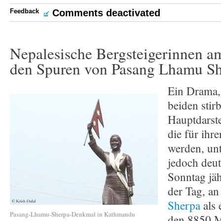
Feedback
Comments deactivated
Nepalesische Bergsteigerinnen a
den Spuren von Pasang Lhamu S
Ein Drama,
beiden stirb
Hauptdarste
die für ihr
werden, unt
jedoch deu
Sonntag jäh
der Tag, a
Sherpa
als 
Pasang-Lhamu-Sherpa-Denkmal in Kathmandu
den 8850 M