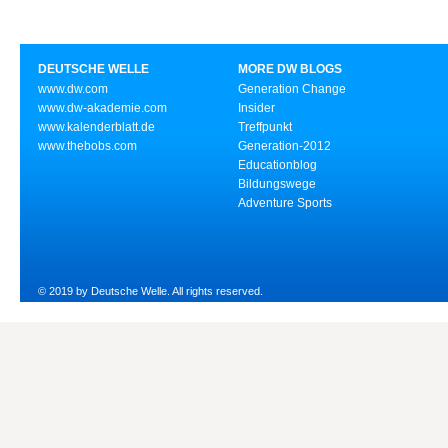
DEUTSCHE WELLE
MORE DW BLOGS
www.dw.com
Generation Change
www.dw-akademie.com
Insider
www.kalenderblatt.de
Treffpunkt
www.thebobs.com
Generation-2012
Educationblog
Bildungswege
Adventure Sports
© 2019 by Deutsche Welle. All rights reserved.