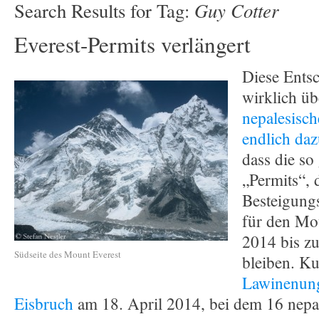
Guy Cotter
Search Results for Tag:
Everest-Permits verlängert
Diese Ents
wirklich üb
nepalesisch
endlich da
dass die so
„Permits“, 
Besteigung
für den Mo
2014 bis z
Südseite des Mount Everest
bleiben. K
Lawinenun
Eisbruch
am 18. April 2014, bei dem 16 nepal