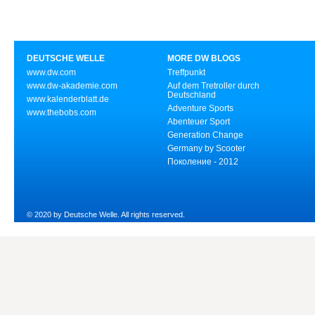
DEUTSCHE WELLE
MORE DW BLOGS
www.dw.com
Treffpunkt
www.dw-akademie.com
Auf dem Tretroller durch
Deutschland
www.kalenderblatt.de
Adventure Sports
www.thebobs.com
Abenteuer Sport
Generation Change
Germany by Scooter
Поколение - 2012
© 2020 by Deutsche Welle. All rights reserved.