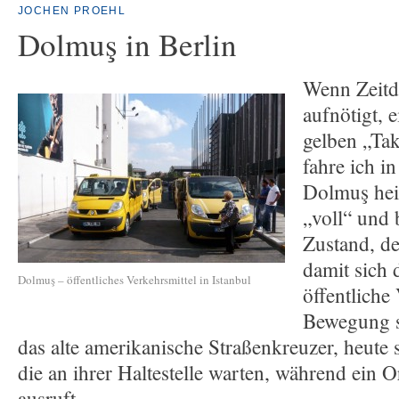
JOCHEN PROEHL
Dolmuş in Berlin
Wenn Zeitd
aufnötigt, 
gelben „Ta
fahre ich i
Dolmuş heiß
„voll“ und 
Zustand, de
damit sich 
Dolmuş – öffentliches Verkehrsmittel in Istanbul
öffentliche
Bewegung s
das alte amerikanische Straßenkreuzer, heute 
die an ihrer Haltestelle warten, während ein O
ausruft.