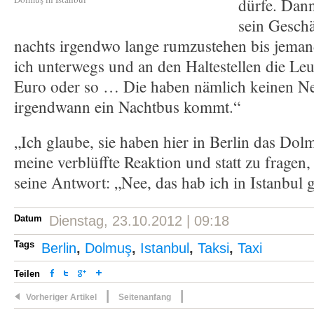
dürfe. Dann
sein Geschä
nachts irgendwo lange rumzustehen bis jem
ich unterwegs und an den Haltestellen die Leut
Euro oder so … Die haben nämlich keinen Ne
irgendwann ein Nachtbus kommt.“
„Ich glaube, sie haben hier in Berlin das Dol
meine verblüffte Reaktion und statt zu fragen,
seine Antwort: „Nee, das hab ich in Istanbul 
Datum
Dienstag, 23.10.2012 | 09:18
Tags
Berlin
,
Dolmuş
,
Istanbul
,
Taksi
,
Taxi
Teilen
|
|
Vorheriger Artikel
Seitenanfang