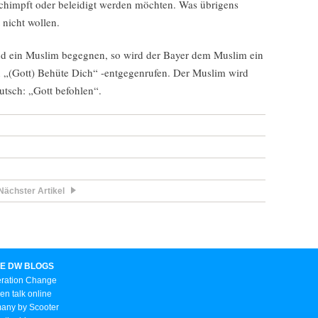
schimpft oder beleidigt werden möchten. Was übrigens
nicht wollen.
und ein Muslim begegnen, so wird der Bayer dem Muslim ein
in „(Gott) Behüte Dich“ -entgegenrufen. Der Muslim wird
utsch: „Gott befohlen“.
Nächster Artikel
E DW BLOGS
ration Change
n talk online
any by Scooter