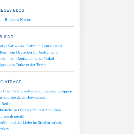
IESES BLOG
t – Buluşma Noktası
R SIND
olya Sak – eine Türkin in Deutschland
lten – ein Deutscher in Deutschland
oehl – ein Deutscher in der Türkei
gar – ein Türke in der Türkei
 EINTRÄGE
– Über Parallelwelten und Interessengruppen
ur und Geschichtsbewusstsein
 Berlin
bräuche in Oberbayern und Anatolien
am, muah muah!
fühl und der Liebe im Straßenverkehr
araköy