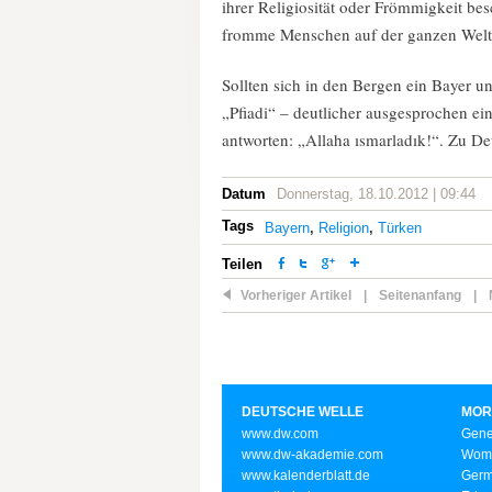
ihrer Religiosität oder Frömmigkeit be
fromme Menschen auf der ganzen Welt 
Sollten sich in den Bergen ein Bayer 
„Pfiadi“ – deutlicher ausgesprochen e
antworten: „Allaha ısmarladık!“. Zu De
Datum
Donnerstag, 18.10.2012 | 09:44
Tags
Bayern
,
Religion
,
Türken
Teilen
Vorheriger Artikel
|
Seitenanfang
|
DEUTSCHE WELLE
MOR
www.dw.com
Gene
www.dw-akademie.com
Wome
www.kalenderblatt.de
Germ