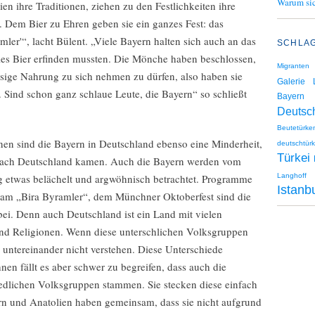
Warum sic
en ihre Traditionen, ziehen zu den Festlichkeiten ihre
r. Dem Bier zu Ehren geben sie ein ganzes Fest: das
ler'“, lacht Bülent. „Viele Bayern halten sich auch an das
SCHLA
lles Bier erfinden mussten. Die Mönche haben beschlossen,
Migranten
üssige Nahrung zu sich nehmen zu dürfen, also haben sie
Galerie
t. Sind schon ganz schlaue Leute, die Bayern“ so schließt
Bayern
Deutsc
Beutetürke
onen sind die Bayern in Deutschland ebenso eine Minderheit,
deutschtürk
Türkei
 nach Deutschland kamen. Auch die Bayern werden vom
g etwas belächelt und argwöhnisch betrachtet. Programme
Langhoff
Istanb
ch am „Bira Byramler“, dem Münchner Oktoberfest sind die
ei. Denn auch Deutschland ist ein Land mit vielen
nd Religionen. Wenn diese unterschlichen Volksgruppen
h untereinander nicht verstehen. Diese Unterschiede
nen fällt es aber schwer zu begreifen, dass auch die
edlichen Volksgruppen stammen. Sie stecken diese einfach
n und Anatolien haben gemeinsam, dass sie nicht aufgrund