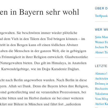
en in Bayern sehr wohl
ÜBER D
Treffpunk
WER WI
rgewalten. Sie beschwören immer wieder plötzliche
Şirin Man
nd dem Vieh in den Tälern den Tod bringen können – im
Werner Fe
ritt in den Bergen kann oft einen tödlichen Absturz
Jochen Pr
aben die Menschen in der ganzen Welt, die in gebirgigen
Ahmet Tul
 Frömmigkeit in ihrer Religion entwickelt. Glaubensstärke
 Naturgewalten bieten. Das gilt im Himalaya, in Anatolien
LETZTE
 Karwendelgebirge, wie im Doğu Karadeniz Dağları.
Almancı! 
Architekt
icht nach Berlin angeworben wurden. Nach Berlin in diese
Dolmuş in
ayern. Allah sei Dank. Denn die Bayern leben ihre Religion,
Hochzeits
 sind gottesfürchtig und sie veranstalten Prozessionen, bei
Yakalars
chte bitten und im Herbst danken sie bei einer weiteren
Vom Mitge
erklärt mir Bülent in München und fährt fort „außerdem
Atelier K