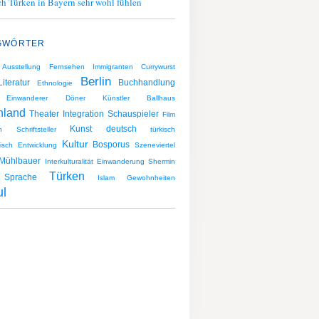
h Türken in Bayern sehr wohl fühlen
GWÖRTER
Ausstellung
Fernsehen
Immigranten
Currywurst
Berlin
Literatur
Buchhandlung
Ethnologie
Einwanderer
Döner
Künstler
Ballhaus
hland
Theater
Integration
Schauspieler
Film
Kunst
deutsch
n
Schriftsteller
türkisch
Kultur
Bosporus
isch
Entwicklung
Szeneviertel
Mühlbauer
Interkulturalität
Einwanderung
Shermin
Türken
Sprache
Islam
Gewohnheiten
ul