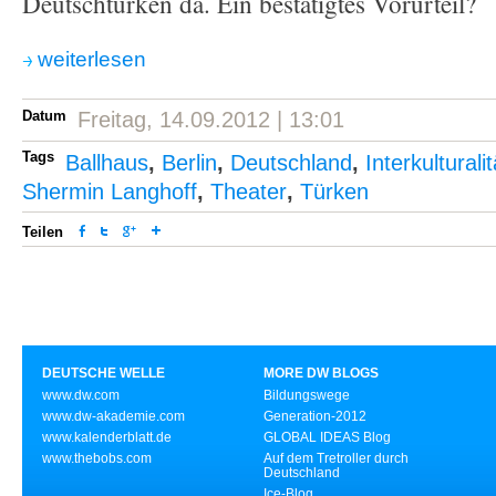
Deutschtürken da. Ein bestätigtes Vorurteil?
weiterlesen
Datum
Freitag, 14.09.2012 | 13:01
Tags
Ballhaus
,
Berlin
,
Deutschland
,
Interkulturalit
Shermin Langhoff
,
Theater
,
Türken
Teilen
DEUTSCHE WELLE
MORE DW BLOGS
www.dw.com
Bildungswege
www.dw-akademie.com
Generation-2012
www.kalenderblatt.de
GLOBAL IDEAS Blog
www.thebobs.com
Auf dem Tretroller durch
Deutschland
Ice-Blog