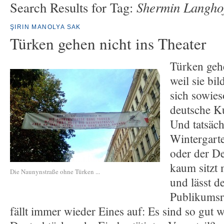
Shermin Langho
Search Results for Tag:
ŞIRIN MANOLYA SAK
Türken gehen nicht ins Theater
Türken gehe
weil sie bi
sich sowies
deutsche Ku
Und tatsäch
Wintergart
oder der D
kaum sitzt 
Die Naunynstraße ohne Türken ...
und lässt d
Publikumsr
fällt immer wieder Eines auf: Es sind so gut w