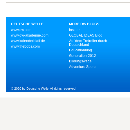
DEUTSCHE WELLE
MORE DW BLOGS
www.dw.com
Insider
www.dw-akademie.com
GLOBAL IDEAS Blog
www.kalenderblatt.de
Auf dem Tretroller durch
Deutschland
www.thebobs.com
Educationblog
Generation-2012
Bildungswege
Adventure Sports
© 2020 by Deutsche Welle. All rights reserved.