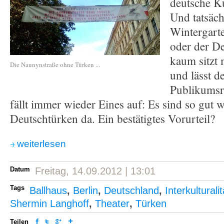
deutsche Ku
Und tatsäch
Wintergart
oder der D
kaum sitzt 
Die Naunynstraße ohne Türken ...
und lässt d
Publikumsr
fällt immer wieder Eines auf: Es sind so gut w
Deutschtürken da. Ein bestätigtes Vorurteil?
weiterlesen
Datum
Freitag, 14.09.2012 | 13:01
Tags
Ballhaus
,
Berlin
,
Deutschland
,
Interkulturalit
Shermin Langhoff
,
Theater
,
Türken
Teilen