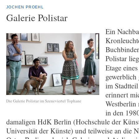
JOCHEN PROEHL
Galerie Polistar
Ein Nachba
Kronleuchte
Buchbinder
Polistar lie
Etage eine
gewerblich
im Stadttei
erinnert mi
Die Galerie Polistar im Szeneviertel Tophane
Westberlin 
in den 1980
damaligen HdK Berlin (Hochschule der Küns
Universität der Künste) und teilweise an die