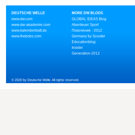
DEUTSCHE WELLE
MORE DW BLOGS
www.dw.com
GLOBAL IDEAS Blog
www.dw-akademie.com
Abenteuer Sport
www.kalenderblatt.de
Поколение - 2012
www.thebobs.com
Germany by Scooter
Educationblog
Insider
Generation-2012
© 2020 by Deutsche Welle. All rights reserved.