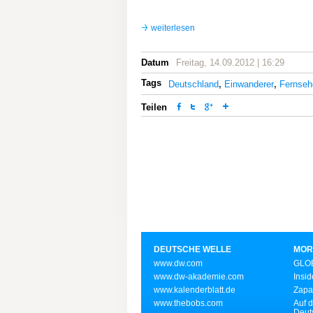
weiterlesen
Datum
Freitag, 14.09.2012 | 16:29
Tags
Deutschland
,
Einwanderer
,
Fernseh
Teilen
DEUTSCHE WELLE
MOR
www.dw.com
GLOB
www.dw-akademie.com
Insid
www.kalenderblatt.de
Zapa
www.thebobs.com
Auf d
Deut