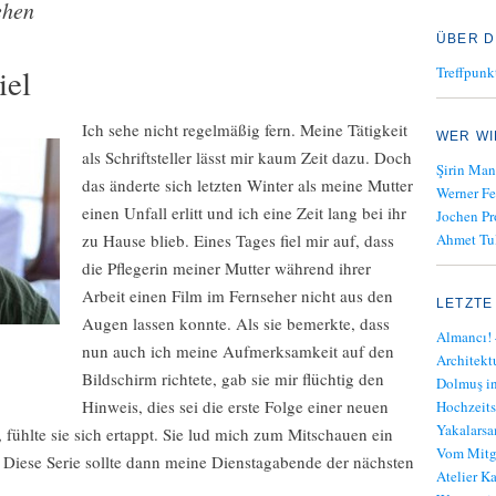
ehen
ÜBER D
iel
Treffpunk
Ich sehe nicht regelmäßig fern. Meine Tätigkeit
WER WI
als Schriftsteller lässt mir kaum Zeit dazu. Doch
Şirin Man
das änderte sich letzten Winter als meine Mutter
Werner Fe
einen Unfall erlitt und ich eine Zeit lang bei ihr
Jochen Pr
zu Hause blieb. Eines Tages fiel mir auf, dass
Ahmet Tul
die Pflegerin meiner Mutter während ihrer
Arbeit einen Film im Fernseher nicht aus den
LETZTE
Augen lassen konnte. Als sie bemerkte, dass
Almancı! 
nun auch ich meine Aufmerksamkeit auf den
Architekt
Bildschirm richtete, gab sie mir flüchtig den
Dolmuş in
Hinweis, dies sei die erste Folge einer neuen
Hochzeits
Yakalars
, fühlte sie sich ertappt. Sie lud mich zum Mitschauen ein
Vom Mitge
 Diese Serie sollte dann meine Dienstagabende der nächsten
Atelier K