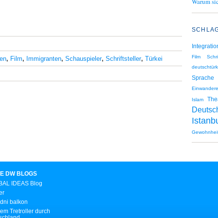
Warum sic
SCHLA
Integratio
Film
Schri
en
,
Film
,
Immigranten
,
Schauspieler
,
Schriftsteller
,
Türkei
deutschtürk
Sprache
Einwandere
The
Islam
Deutsc
Istanb
Gewohnhei
E DW BLOGS
AL IDEAS Blog
er
dni balkon
em Tretroller durch
schland