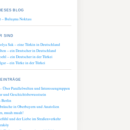
IESES BLOG
t – Buluşma Noktası
R SIND
olya Sak – eine Türkin in Deutschland
lten – ein Deutscher in Deutschland
oehl – ein Deutscher in der Türkei
gar – ein Türke in der Türkei
 EINTRÄGE
– Über Parallelwelten und Interessengruppen
ur und Geschichtsbewusstsein
 Berlin
bräuche in Oberbayern und Anatolien
am, muah muah!
fühl und der Liebe im Straßenverkehr
araköy