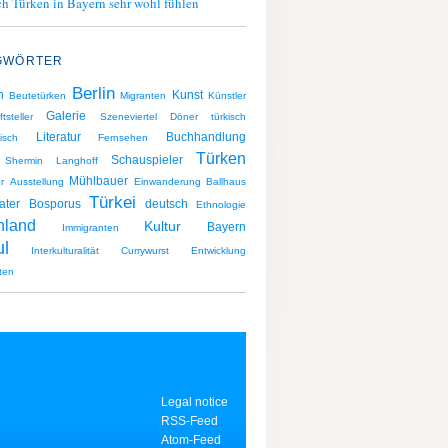
h Türken in Bayern sehr wohl fühlen
GWÖRTER
Berlin
n
Kunst
Beutetürken
Migranten
Künstler
Galerie
ftsteller
Szeneviertel
Döner
türkisch
Literatur
Buchhandlung
isch
Fernsehen
Türken
Schauspieler
Shermin Langhoff
Mühlbauer
r
Ausstellung
Einwanderung
Ballhaus
Türkei
ater
Bosporus
deutsch
Ethnologie
hland
Kultur
Bayern
Immigranten
ul
Interkulturalität
Currywurst
Entwicklung
ten
Legal notice
RSS-Feed
Atom-Feed