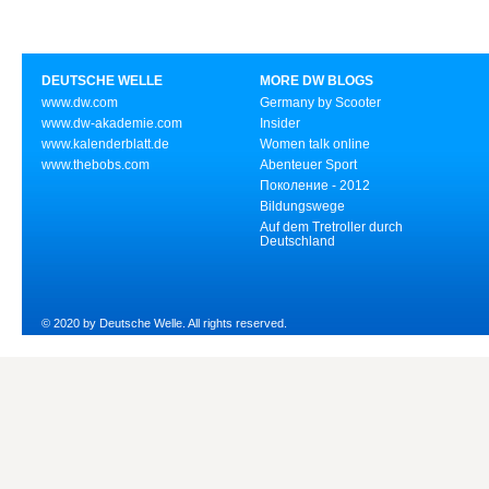
DEUTSCHE WELLE
MORE DW BLOGS
www.dw.com
Germany by Scooter
www.dw-akademie.com
Insider
www.kalenderblatt.de
Women talk online
www.thebobs.com
Abenteuer Sport
Поколение - 2012
Bildungswege
Auf dem Tretroller durch
Deutschland
© 2020 by Deutsche Welle. All rights reserved.