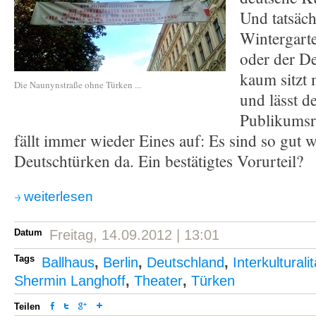
Und tatsäch
Wintergart
oder der D
kaum sitzt 
Die Naunynstraße ohne Türken ...
und lässt d
Publikumsr
fällt immer wieder Eines auf: Es sind so gut w
Deutschtürken da. Ein bestätigtes Vorurteil?
weiterlesen
Datum
Freitag, 14.09.2012 | 13:01
Tags
Ballhaus
,
Berlin
,
Deutschland
,
Interkulturalit
Shermin Langhoff
,
Theater
,
Türken
Teilen