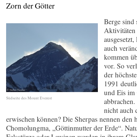
Zorn der Götter
Berge sind 
Aktivitäte
ausgesetzt,
auch veränd
kommen übe
vor. So ver
der höchst
1991 deutli
und Eis im 
Südseite des Mount Everest
abbrachen. 
nicht auch
erwischen können? Die Sherpas nennen den h
Chomolungma, „Göttinmutter der Erde“. Natu
Felsstürze oder Lawinen werden in ihrem Gla