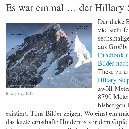
Es war einmal … der Hillary 
Der dicke B
viel steht f
sechsmalige
aus Großbr
Facebook n
Bilder nach
These zu u
Hillary Ste
zwölf Meter
Hillary Step 2017
8790 Meter
bisherigen
existiert. Tims Bilder zeigen: Wo einst ein mä
das letzte ernsthafte Hindernis vor dem Gipfel 