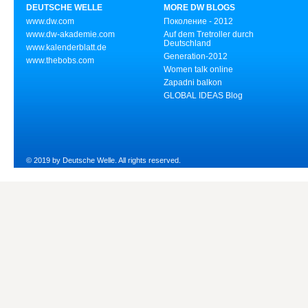
DEUTSCHE WELLE
MORE DW BLOGS
www.dw.com
Поколение - 2012
www.dw-akademie.com
Auf dem Tretroller durch
Deutschland
www.kalenderblatt.de
Generation-2012
www.thebobs.com
Women talk online
Zapadni balkon
GLOBAL IDEAS Blog
© 2019 by Deutsche Welle. All rights reserved.