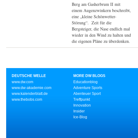
Berg am Gasherbrum II mit
einem Augenzwinkern beschreibt,
eine „kleine Schönwetter-
Störung“. Zeit für die
Bergsteiger, die Nase endlich mal
wieder in den Wind zu halten und
die eigenen Pläne zu überdenken.
DEUTSCHE WELLE
MORE DW BLOGS
www.dw.com
Educationblog
www.dw-akademie.com
Adventure Sports
www.kalenderblatt.de
Abenteuer Sport
www.thebobs.com
Treffpunkt
Innovation
Insider
Ice-Blog