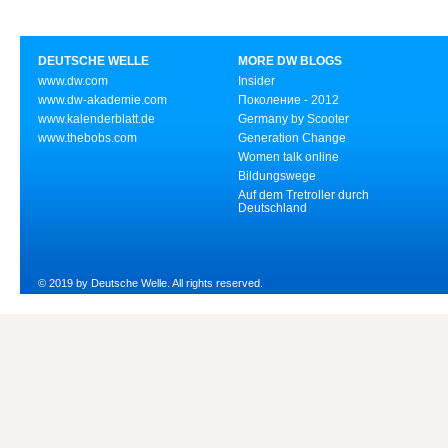
DEUTSCHE WELLE
MORE DW BLOGS
www.dw.com
Insider
www.dw-akademie.com
Поколение - 2012
www.kalenderblatt.de
Germany by Scooter
www.thebobs.com
Generation Change
Women talk online
Bildungswege
Auf dem Tretroller durch
Deutschland
© 2019 by Deutsche Welle. All rights reserved.