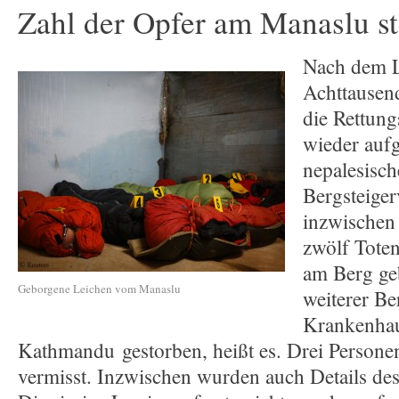
Zahl der Opfer am Manaslu st
Nach dem 
Achttausen
die Rettung
wieder au
nepalesisch
Bergsteiger
inzwischen
zwölf Toten
am Berg ge
Geborgene Leichen vom Manaslu
weiterer Be
Krankenhau
Kathmandu gestorben, heißt es. Drei Person
vermisst. Inzwischen wurden auch Details de