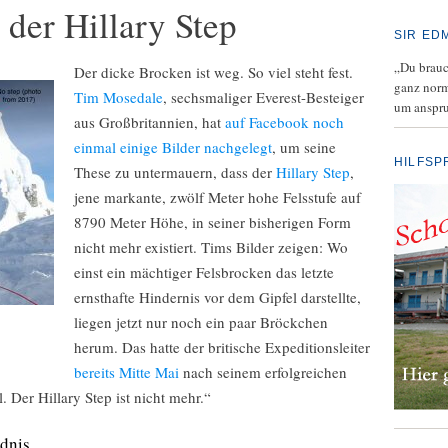
der Hillary Step
SIR ED
„Du brauch
Der dicke Brocken ist weg. So viel steht fest.
ganz norm
Tim Mosedale
, sechsmaliger Everest-Besteiger
um anspru
aus Großbritannien, hat
auf Facebook noch
einmal einige Bilder nachgelegt
, um seine
HILFSP
These zu untermauern, dass der
Hillary Step
,
jene markante, zwölf Meter hohe Felsstufe auf
8790 Meter Höhe, in seiner bisherigen Form
nicht mehr existiert. Tims Bilder zeigen: Wo
einst ein mächtiger Felsbrocken das letzte
ernsthafte Hindernis vor dem Gipfel darstellte,
liegen jetzt nur noch ein paar Bröckchen
herum. Das hatte der britische Expeditionsleiter
bereits Mitte Mai
nach seinem erfolgreichen
l. Der Hillary Step ist nicht mehr.“
ndnis