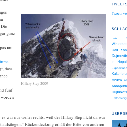
TWEETS
iges
Tweets vo
hm
 Die
SCHLA
ogar ganz
Luis Sti
Winterbes
rpas am
Ueli Ste
Dujmovit
riums
:
in Nepal
gt, dass
Expedition
Kaltenbru
chnee
Mingma Gy
Hillary Step 2009
Annapur
nd fünf
Dujmovits
t worden
Erstbestei
ÜBERS
es war nur weiter rechts, weil der Hillary Step nicht da war
t aufstiegen.“ Rückendeckung erhält der Brite von anderen