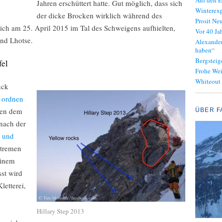
Auf den E
Jahren erschüttert hatte. Gut möglich, dass sich
Winterexp
der dicke Brocken wirklich während des
Prosit Neu
 sich am 25. April 2015 im Tal des Schweigens aufhielten,
Vor 40 J
und Lhotse.
Alexander
haben“
Bergsteig
fel
Frohe We
Whiteout
ück
n ordnen
hen dem
ÜBER F
 nach der
r und
xtremen
einem
sst wird
letterei,
Hillary Step 2013