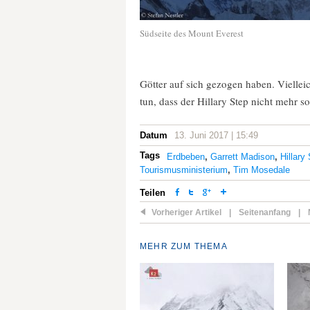
Südseite des Mount Everest
Götter auf sich gezogen haben. Vielleic
tun, dass der Hillary Step nicht mehr so
Datum
13. Juni 2017 | 15:49
Tags
Erdbeben
,
Garrett Madison
,
Hillary
Tourismusministerium
,
Tim Mosedale
Teilen
Vorheriger Artikel
|
Seitenanfang
|
MEHR ZUM THEMA