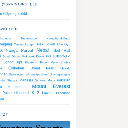
 @SPRINGINSFELD
n @Springinsfeld
GWÖRTER
tzinger
Thulosirubari
Kangchendzönga
teigung
Alex Txikon
Cho Oyu
Tamara Lunger
Nepal
Nanga Parbat
Ralf
ck
Tibet
s
Hilfsprojekt
Kokodak Dome
David Göttler
IMS
: School up!
Moro
Lhotse
Elisabeth Revol
Erdbeben
Broad Peak
Makalu
en
nner
Basislager
Shishapangma
Winterexpedition
Manaslu
Pakistan
Simone Moro
alje Sherpa
Mount Everest
Karakorum
na
K 2
Putha Hiunchuli
Lawine
Expedition
gung
ETZT