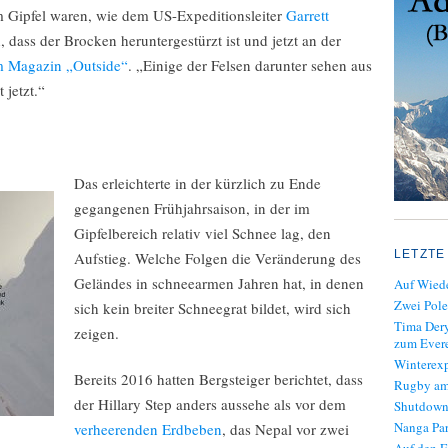
am Gipfel waren, wie dem US-Expeditionsleiter
Garrett
h, dass der Brocken heruntergestürzt ist und jetzt an der
m Magazin „Outside“
. „Einige der Felsen darunter sehen aus
 jetzt.“
Das erleichterte in der kürzlich zu Ende
gegangenen Frühjahrsaison, in der im
Gipfelbereich relativ viel Schnee lag, den
LETZTE
Aufstieg. Welche Folgen die Veränderung des
Geländes in schneearmen Jahren hat, in denen
Auf Wiede
Zwei Pole
sich kein breiter Schneegrat bildet, wird sich
Tima Dery
zeigen.
zum Evere
Winterexp
Bereits 2016 hatten Bergsteiger berichtet, dass
Rugby am
der Hillary Step anders aussehe als vor dem
Shutdown
Nanga Par
verheerenden Erdbeben
, das Nepal vor zwei