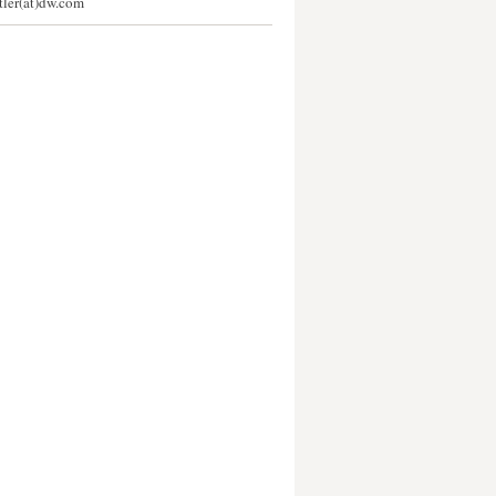
stler(at)dw.com