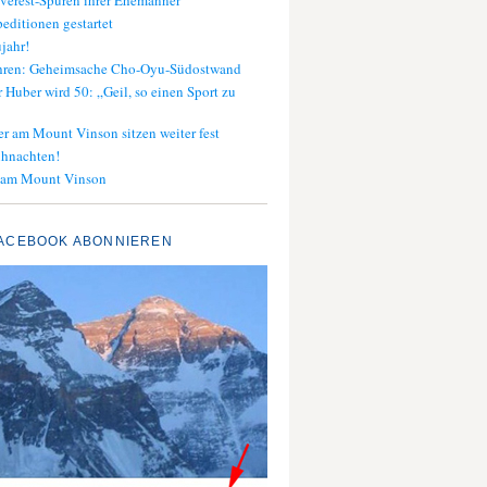
verest-Spuren ihrer Ehemänner
editionen gestartet
jahr!
ahren: Geheimsache Cho-Oyu-Südostwand
 Huber wird 50: „Geil, so einen Sport zu
er am Mount Vinson sitzen weiter fest
ihnachten!
 am Mount Vinson
ACEBOOK ABONNIEREN