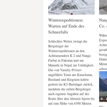
Winterexpeditionen:
Nang
Warten auf Ende des
Co. 
Schneefalls
Währe
Exped
Schlechtes Wetter zwingt die
Achtt
Bergsteiger der
gerade
Winterexpeditionen an den
bezog
Achttausendern K 2 und Nanga
Danie
Parbat in Pakistan und am
Mitst
Manaslu in Nepal zur Untätigkeit.
schon
Das von Vassiliy Pivtsov
angeführte Team aus Kasachstan,
Russland und Kirgisien kehrte
gestern ins K2-Basislager zurück,
nachdem die sieben Bergsteiger
nach eigenen Angaben auf der
Route über den Abruzzi-Sporn bis
auf eine Höhe von 6300 Metern