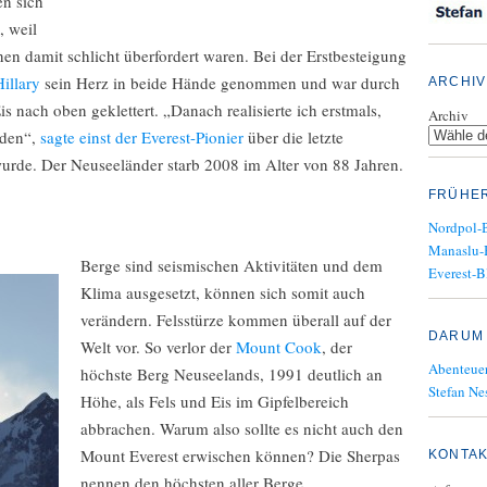
en sich
, weil
n damit schlicht überfordert waren. Bei der Erstbesteigung
illary
sein Herz in beide Hände genommen und war durch
ARCHIV
 nach oben geklettert. „Danach realisierte ich erstmals,
Archiv
rden“,
sagte einst der Everest-Pionier
über die letzte
wurde. Der Neuseeländer starb 2008 im Alter von 88 Jahren.
FRÜHE
Nordpol-
Manaslu-
Berge sind seismischen Aktivitäten und dem
Everest-B
Klima ausgesetzt, können sich somit auch
verändern. Felsstürze kommen überall auf der
DARUM 
Welt vor. So verlor der
Mount Cook
, der
Abenteuer
höchste Berg Neuseelands, 1991 deutlich an
Stefan Nes
Höhe, als Fels und Eis im Gipfelbereich
abbrachen. Warum also sollte es nicht auch den
Mount Everest erwischen können? Die Sherpas
KONTA
nennen den höchsten aller Berge