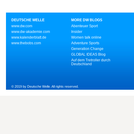
DEUTSCHE WELLE
MORE DW BLOGS
www.dw.com
Abenteuer Sport
www.dw-akademie.com
Insider
www.kalenderblatt.de
Women talk online
www.thebobs.com
Adventure Sports
Generation Change
GLOBAL IDEAS Blog
Auf dem Tretroller durch
Deutschland
© 2019 by Deutsche Welle. All rights reserved.