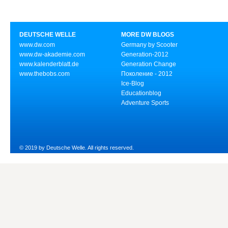
DEUTSCHE WELLE
MORE DW BLOGS
www.dw.com
Germany by Scooter
www.dw-akademie.com
Generation-2012
www.kalenderblatt.de
Generation Change
www.thebobs.com
Поколение - 2012
Ice-Blog
Educationblog
Adventure Sports
© 2019 by Deutsche Welle. All rights reserved.