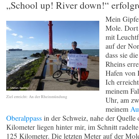
„School up! River down!“ erfolgr
Mein Gipfe
Mole. Dort
mit Leuchtf
auf der Nor
dass sie d
Rheins erre
Hafen von R
Ich erreich
meinem Fal
Ziel erreicht: An der Rheinmündung
Uhr, am zw
meinem
Au
Oberalppass
in der Schweiz, nahe der Quelle 
Kilometer liegen hinter mir, im Schnitt radelt
125 Kilometer. Die letzten Meter auf der Mole 