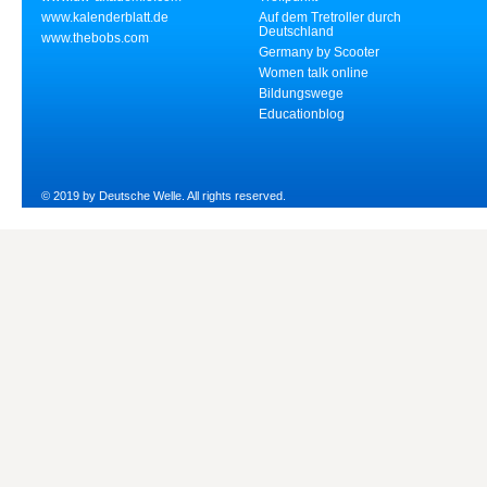
www.kalenderblatt.de
Auf dem Tretroller durch
Deutschland
www.thebobs.com
Germany by Scooter
Women talk online
Bildungswege
Educationblog
© 2019 by Deutsche Welle. All rights reserved.