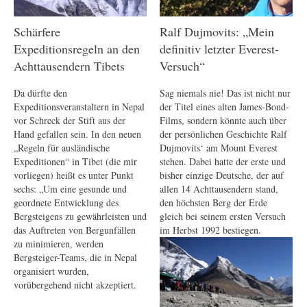
Schärfere
Ralf Dujmovits: „Mein
Expeditionsregeln an den
definitiv letzter Everest-
Achttausendern Tibets
Versuch“
Da dürfte den
Sag niemals nie! Das ist nicht nur
Expeditionsveranstaltern in Nepal
der Titel eines alten James-Bond-
vor Schreck der Stift aus der
Films, sondern könnte auch über
Hand gefallen sein. In den neuen
der persönlichen Geschichte Ralf
„Regeln für ausländische
Dujmovits‘ am Mount Everest
Expeditionen“ in Tibet (die mir
stehen. Dabei hatte der erste und
vorliegen) heißt es unter Punkt
bisher einzige Deutsche, der auf
sechs: „Um eine gesunde und
allen 14 Achttausendern stand,
geordnete Entwicklung des
den höchsten Berg der Erde
Bergsteigens zu gewährleisten und
gleich bei seinem ersten Versuch
das Auftreten von Bergunfällen
im Herbst 1992 bestiegen.
zu minimieren, werden
Bergsteiger-Teams, die in Nepal
organisiert wurden,
vorübergehend nicht akzeptiert.