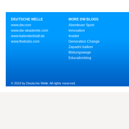
DEUTSCHE WELLE
MORE DW BLOGS
www.dw.com
Abenteuer Sport
www.dw-akademie.com
Innovation
www.kalenderblatt.de
Insider
www.thebobs.com
Generation Change
Zapadni balkon
Bildungswege
Educationblog
© 2019 by Deutsche Welle. All rights reserved.