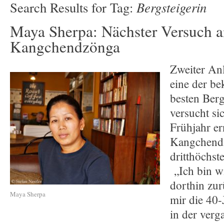
Bergsteigerin
Search Results for Tag:
Maya Sherpa: Nächster Versuch 
Kangchendzönga
Zweiter An
eine der be
besten Berg
versucht si
Frühjahr e
Kangchend
dritthöchst
„Ich bin wi
dorthin zur
Maya Sherpa
mir die 40-
in der ver