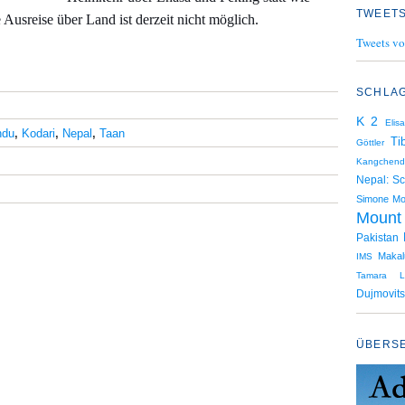
TWEETS
Ausreise über Land ist derzeit nicht möglich.
Tweets vo
SCHLA
K 2
Elis
ndu
,
Kodari
,
Nepal
,
Taan
Ti
Göttler
Kangchend
Nepal: Sc
Simone Mo
Mount
Pakistan
Makal
IMS
Tamara L
Dujmovits
ÜBERS