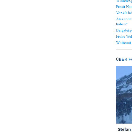
Winterexp
Prosit Neu
Vor 40 J
Alexander
haben“
Bergsteig
Frohe We
Whiteout
ÜBER F