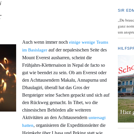
i
SIR ED
r
„Du brauch
ganz norm
um anspru
Auch wenn immer noch
einige wenige Teams
HILFSP
auf der nepalesischen Seite des
im Basislager
Mount Everest ausharren, scheint die
Frühjahrs-Klettersaison in Nepal de facto so
gut wie beendet zu sein. Ob am Everest oder
den Achttausendern Makalu, Annapurna und
Dhaulagiri, überall hat das Gros der
Bergsteiger seine Sachen gepackt und sich auf
den Rückweg gemacht. In Tibet, wo die
chinesischen Behörden alle weiteren
Aktivitäten an den Achttausendern
untersagt
, organisieren die Expeditionsleiter die
hatten
Heimkehr über Lhasa und Peking statt wie