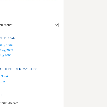
RE BLOGS
Blog 2009
Blog 2007
log 2005
GEHT’S, DER MACHT’S
 Sport
tler
KT
stler(at)dw.com