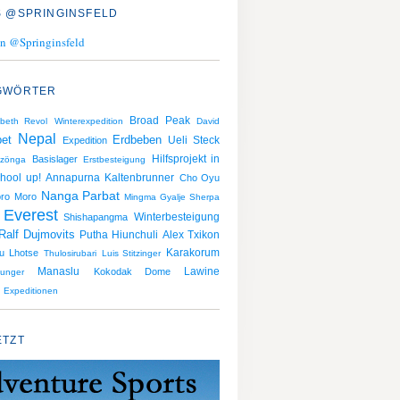
 @SPRINGINSFELD
n @Springinsfeld
GWÖRTER
Broad Peak
abeth Revol
Winterexpedition
David
Nepal
Erdbeben
bet
Ueli Steck
Expedition
Hilfsprojekt in
Basislager
zönga
Erstbesteigung
hool up!
Kaltenbrunner
Annapurna
Cho Oyu
Nanga Parbat
ro
Moro
Mingma Gyalje Sherpa
 Everest
Winterbesteigung
Shishapangma
Ralf Dujmovits
Putha Hiunchuli
Alex Txikon
Karakorum
u
Lhotse
Thulosirubari
Luis Stitzinger
Manaslu
Lawine
Kokodak Dome
unger
Expeditionen
ETZT