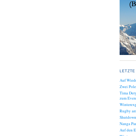
LETZTE
Auf Wiede
Zwei Pole
Tima Dery
zum Evere
Winterexp
Rugby am
Shutdown
Nanga Par
Auf den E