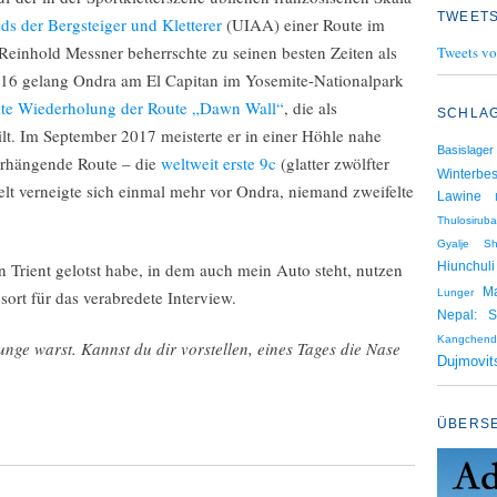
TWEETS
ds der Bergsteiger und Kletterer
(UIAA) einer Route im
 Reinhold Messner beherrschte zu seinen besten Zeiten als
Tweets vo
2016 gelang Ondra am El Capitan im Yosemite-Nationalpark
ste Wiederholung der Route „Dawn Wall“
, die als
SCHLA
ilt. Im September 2017 meisterte er in einer Höhle nahe
Basislager
erhängende Route – die
weltweit erste 9c
(glatter zwölfter
Winterbes
lt verneigte sich einmal mehr vor Ondra, niemand zweifelte
Lawine
Thulosiruba
Gyalje Sh
rient gelotst habe, in dem auch mein Auto steht, nutzen
Hiunchuli
M
rt für das verabredete Interview.
Lunger
Nepal: S
Kangchend
Junge warst. Kannst du dir vorstellen, eines Tages die Nase
Dujmovit
ÜBERS