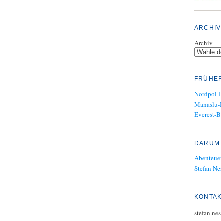
ARCHIV
Archiv
FRÜHE
Nordpol-
Manaslu-
Everest-B
DARUM 
Abenteuer
Stefan Nes
KONTA
stefan.ne