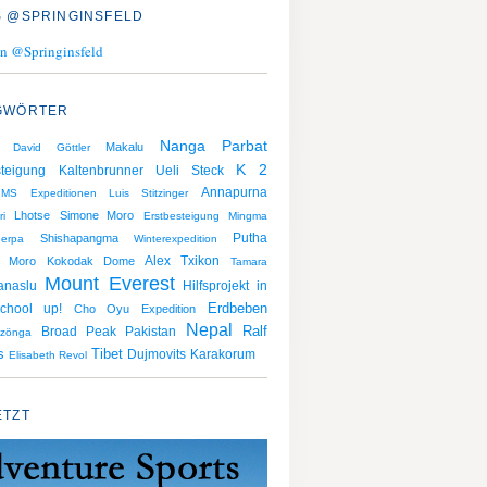
 @SPRINGINSFELD
n @Springinsfeld
GWÖRTER
Nanga Parbat
Makalu
David Göttler
K 2
teigung
Kaltenbrunner
Ueli Steck
Annapurna
IMS
Expeditionen
Luis Stitzinger
Lhotse
Simone Moro
ri
Erstbesteigung
Mingma
Putha
Shishapangma
erpa
Winterexpedition
Alex Txikon
Moro
Kokodak Dome
Tamara
Mount Everest
anaslu
Hilfsprojekt in
Erdbeben
chool up!
Cho Oyu
Expedition
Nepal
Ralf
Broad Peak
Pakistan
zönga
s
Tibet
Dujmovits
Karakorum
Elisabeth Revol
ETZT