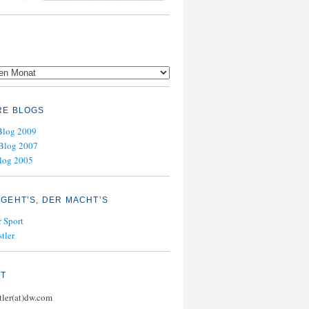
RE BLOGS
Blog 2009
Blog 2007
log 2005
GEHT’S, DER MACHT’S
 Sport
tler
KT
stler(at)dw.com