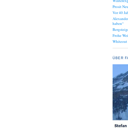
Winterexp
Prosit Neu
Vor 40 J
Alexander
haben“
Bergsteig
Frohe We
Whiteout
ÜBER F