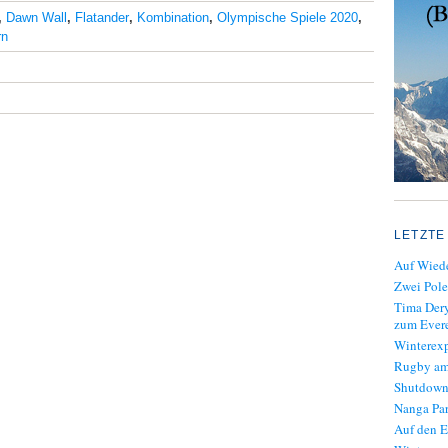
,
Dawn Wall
,
Flatander
,
Kombination
,
Olympische Spiele 2020
,
rn
LETZTE
Auf Wiede
Zwei Pole
Tima Dery
zum Evere
Winterexp
Rugby am
Shutdown
Nanga Par
Auf den E