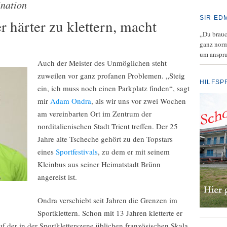
nation
SIR ED
härter zu klettern, macht
„Du brauch
ganz norm
um anspru
Auch der Meister des Unmöglichen steht
zuweilen vor ganz profanen Problemen. „Steig
HILFSP
ein, ich muss noch einen Parkplatz finden“, sagt
mir
Adam Ondra
, als wir uns vor zwei Wochen
am vereinbarten Ort im Zentrum der
norditalienischen Stadt Trient treffen. Der 25
Jahre alte Tscheche gehört zu den Topstars
eines
Sportfestivals
, zu dem er mit seinem
Kleinbus aus seiner Heimatstadt Brünn
angereist ist.
Ondra verschiebt seit Jahren die Grenzen im
Sportklettern. Schon mit 13 Jahren kletterte er
f der in der Sportkletterszene üblichen französischen Skala