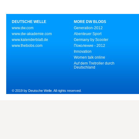
DEUTSCHE WELLE
MORE DW BLOGS
www.dw.com
Generation-2012
www.dw-akademie.com
Abenteuer Sport
www.kalenderblatt.de
Germany by Scooter
www.thebobs.com
Поколение - 2012
Innovation
Women talk online
Auf dem Tretroller durch
Deutschland
© 2019 by Deutsche Welle. All rights reserved.