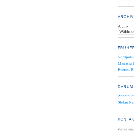
ARCHIV
Archiv
FRÜHE
Nordpol-
Manaslu-
Everest-B
DARUM 
Abenteuer
Stefan Nes
KONTA
stefan.ne