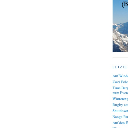
LETZTE
Auf Wiede
Zwei Pole
Tima Dery
zum Evere
Winterexp
Rugby am
Shutdown
Nanga Par
Auf den E