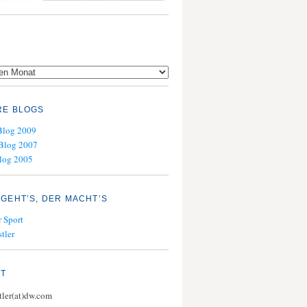
RE BLOGS
Blog 2009
Blog 2007
log 2005
GEHT’S, DER MACHT’S
 Sport
tler
KT
stler(at)dw.com