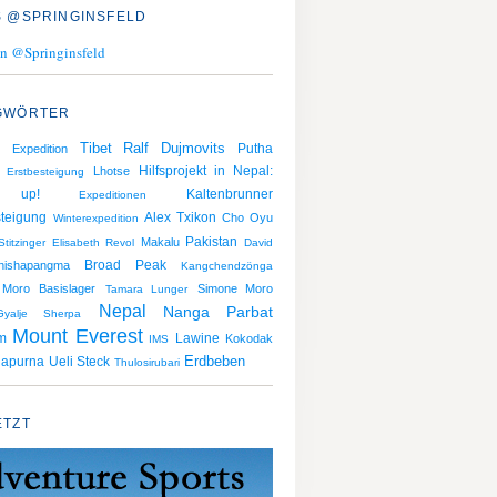
 @SPRINGINSFELD
n @Springinsfeld
GWÖRTER
Ralf Dujmovits
Tibet
Putha
Expedition
Hilfsprojekt in Nepal:
Lhotse
Erstbesteigung
 up!
Kaltenbrunner
Expeditionen
teigung
Alex Txikon
Cho Oyu
Winterexpedition
Pakistan
Makalu
Stitzinger
Elisabeth Revol
David
Broad Peak
hishapangma
Kangchendzönga
Moro
Basislager
Simone Moro
Tamara Lunger
Nepal
Nanga Parbat
yalje Sherpa
Mount Everest
m
Lawine
Kokodak
IMS
Erdbeben
Ueli Steck
apurna
Thulosirubari
ETZT