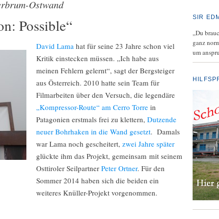
rbrum-Ostwand
SIR ED
n: Possible“
„Du brauch
ganz norm
David Lama
hat für seine 23 Jahre schon viel
um anspru
Kritik einstecken müssen. „Ich habe aus
meinen Fehlern gelernt“, sagt der Bergsteiger
HILFSP
aus Österreich. 2010 hatte sein Team für
Filmarbeiten über den Versuch, die legendäre
„Kompressor-Route“ am Cerro Torre
in
Patagonien erstmals frei zu klettern,
Dutzende
neuer Bohrhaken in die Wand gesetzt
. Damals
war Lama noch gescheitert,
zwei Jahre später
glückte ihm das Projekt, gemeinsam mit seinem
Osttiroler Seilpartner
Peter Ortner
. Für den
Sommer 2014 haben sich die beiden ein
weiteres Knüller-Projekt vorgenommen.