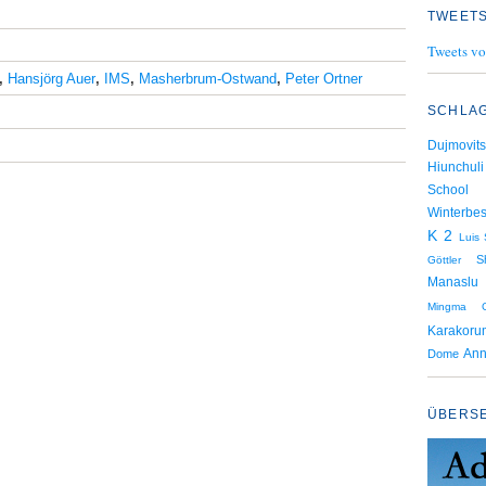
TWEETS
Tweets vo
,
Hansjörg Auer
,
IMS
,
Masherbrum-Ostwand
,
Peter Ortner
SCHLA
Dujmovits
Hiunchuli
School
Winterbes
K 2
Luis 
S
Göttler
Manaslu
Mingma G
Karakoru
Dome
Ann
ÜBERS