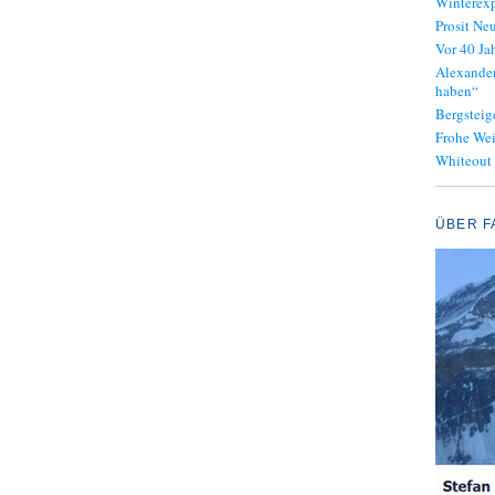
Winterexp
Prosit Neu
Vor 40 J
Alexander
haben“
Bergsteig
Frohe We
Whiteout
ÜBER F