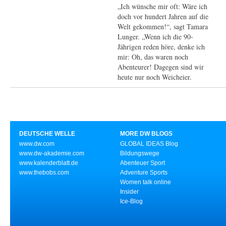
„Ich wünsche mir oft: Wäre ich
doch vor hundert Jahren auf die
Welt gekommen!“, sagt Tamara
Lunger. „Wenn ich die 90-
Jährigen reden höre, denke ich
mir: Oh, das waren noch
Abenteurer! Dagegen sind wir
heute nur noch Weicheier.
DEUTSCHE WELLE
MORE DW BLOGS
www.dw.com
GLOBAL IDEAS Blog
www.dw-akademie.com
Bildungswege
www.kalenderblatt.de
Abenteuer Sport
www.thebobs.com
Adventure Sports
Women talk online
Insider
Ice-Blog