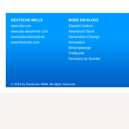
DEUTSCHE WELLE
MORE DW BLOGS
www.dw.com
Zapadni balkon
www.dw-akademie.com
Abenteuer Sport
www.kalenderblatt.de
Generation Change
www.thebobs.com
Innovation
Bildungswege
Treffpunkt
Germany by Scooter
© 2019 by Deutsche Welle. All rights reserved.