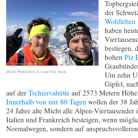
Topbergste
der Schwei
Wohlleben
haben heute
Viertausen
bestiegen,
hohen
Piz 
Graubünden
Michi Wohlleben (l.) und Ueli Steck
Um zehn Uh
Gipfel, nac
auf der
Tschiervahütte
auf 2573 Metern Höhe v
Innerhalb von nur 80 Tagen
wollen der 38 Jah
24 Jahre alte Michi alle Alpen-Viertausender 
Italien und Frankreich besteigen, wenn mögli
Normalwegen, sondern auf anspruchsvolleren