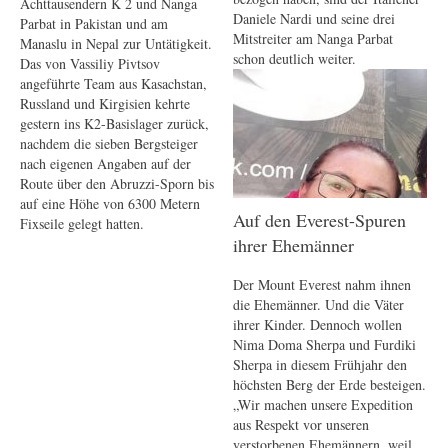
Achttausendern K 2 und Nanga
Daniele Nardi und seine drei
Parbat in Pakistan und am
Mitstreiter am Nanga Parbat
Manaslu in Nepal zur Untätigkeit.
schon deutlich weiter.
Das von Vassiliy Pivtsov
angeführte Team aus Kasachstan,
Russland und Kirgisien kehrte
gestern ins K2-Basislager zurück,
nachdem die sieben Bergsteiger
nach eigenen Angaben auf der
Route über den Abruzzi-Sporn bis
auf eine Höhe von 6300 Metern
Auf den Everest-Spuren
Fixseile gelegt hatten.
ihrer Ehemänner
Der Mount Everest nahm ihnen
die Ehemänner. Und die Väter
ihrer Kinder. Dennoch wollen
Nima Doma Sherpa und Furdiki
Sherpa in diesem Frühjahr den
höchsten Berg der Erde besteigen.
„Wir machen unsere Expedition
aus Respekt vor unseren
verstorbenen Ehemännern, weil