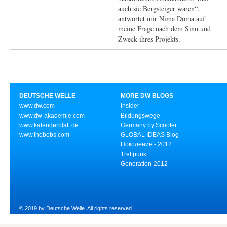
auch sie Bergsteiger waren“,
antwortet mir Nima Doma auf
meine Frage nach dem Sinn und
Zweck ihres Projekts.
DEUTSCHE WELLE
MORE DW BLOGS
www.dw.com
Insider
www.dw-akademie.com
Bildungswege
www.kalenderblatt.de
Germany by Scooter
www.thebobs.com
GLOBAL IDEAS Blog
Поколение - 2012
Treffpunkt
Generation-2012
© 2019 by Deutsche Welle. All rights reserved.