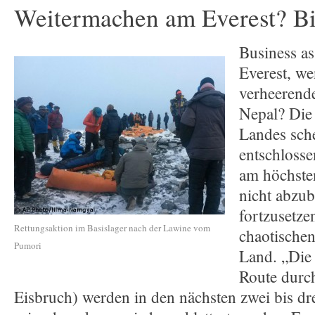
Weitermachen am Everest? Bit
Business a
Everest, w
verheerend
Nepal? Die
Landes sche
entschlosse
am höchste
nicht abzu
fortzusetzen
Rettungsaktion im Basislager nach der Lawine vom
chaotischen
Pumori
Land. „Die 
Route dur
Eisbruch) werden in den nächsten zwei bis dre