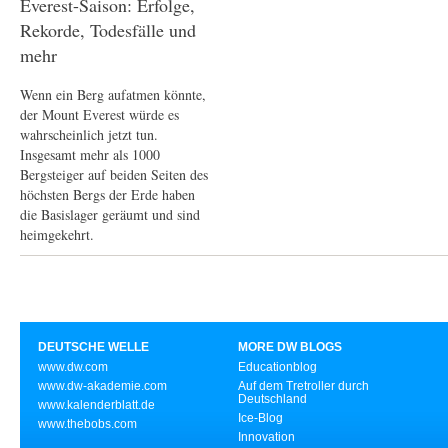
Everest-Saison: Erfolge,
Rekorde, Todesfälle und
mehr
Wenn ein Berg aufatmen könnte,
der Mount Everest würde es
wahrscheinlich jetzt tun.
Insgesamt mehr als 1000
Bergsteiger auf beiden Seiten des
höchsten Bergs der Erde haben
die Basislager geräumt und sind
heimgekehrt.
DEUTSCHE WELLE
MORE DW BLOGS
www.dw.com
Educationblog
www.dw-akademie.com
Auf dem Tretroller durch
Deutschland
www.kalenderblatt.de
Ice-Blog
www.thebobs.com
Innovation