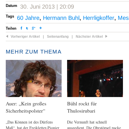
Datum
30. Juni 2013 | 20:09
Tags
60 Jahre
,
Hermann Buhl
,
Herrligkoffer
,
Mes
Teilen
Vorheriger Artikel
|
Seitenanfang
|
Nächster Artikel
MEHR ZUM THEMA
Auer: „Kein großes
Bühl rockt für
Sicherheitspolster“
Thulosirubari
„Das Können ist des Dürfens
Die Vernunft hat schnell
Maß“, hat der Freikletter-Pionier
ausgedient. Die Ohrstöpsel packe