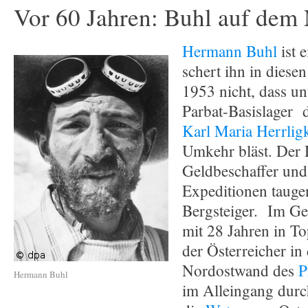
Vor 60 Jahren: Buhl auf dem
Hermann Buhl
ist 
schert ihn in diesen
1953 nicht, dass u
Parbat-Basislager d
Karl Maria Herrligk
Umkehr bläst. Der 
Geldbeschaffer und
Expeditionen taugen
Bergsteiger. Im Ge
mit 28 Jahren in To
der Österreicher in
Nordostwand des
P
Hermann Buhl
im Alleingang durc