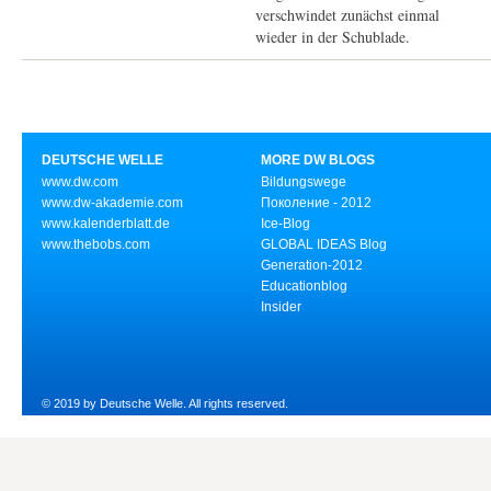
verschwindet zunächst einmal
wieder in der Schublade.
DEUTSCHE WELLE
MORE DW BLOGS
www.dw.com
Bildungswege
www.dw-akademie.com
Поколение - 2012
www.kalenderblatt.de
Ice-Blog
www.thebobs.com
GLOBAL IDEAS Blog
Generation-2012
Educationblog
Insider
© 2019 by Deutsche Welle. All rights reserved.