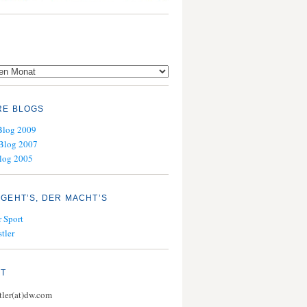
RE BLOGS
Blog 2009
Blog 2007
log 2005
GEHT’S, DER MACHT’S
 Sport
tler
KT
stler(at)dw.com