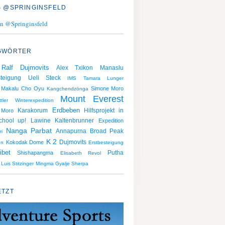
 @SPRINGINSFELD
n @Springinsfeld
GWÖRTER
Ralf Dujmovits
Alex Txikon
Manaslu
teigung
Ueli Steck
IMS
Tamara Lunger
Makalu
Cho Oyu
Simone Moro
Kangchendzönga
Mount Everest
ler
Winterexpedition
Erdbeben
Karakorum
Hilfsprojekt in
Moro
chool up!
Lawine
Kaltenbrunner
Expedition
Nanga Parbat
Broad Peak
Annapurna
ri
K 2
Dujmovits
Kokodak Dome
en
Erstbesteigung
ibet
Putha
Shishapangma
Elisabeth Revol
Luis Stitzinger
Mingma Gyalje Sherpa
ETZT