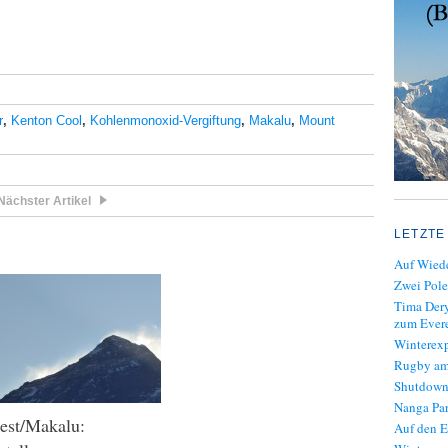
r
,
Kenton Cool
,
Kohlenmonoxid-Vergiftung
,
Makalu
,
Mount
Nächster Artikel
LETZTE
Auf Wiede
Zwei Pole
Tima Dery
zum Evere
Winterexp
Rugby am
Shutdown
Nanga Par
est/Makalu:
Auf den E