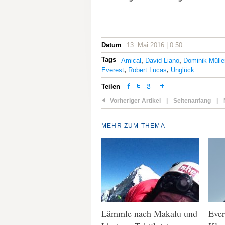
Datum
13. Mai 2016 | 0:50
Tags
Amical
,
David Liano
,
Dominik Mülle
Everest
,
Robert Lucas
,
Unglück
Teilen
Vorheriger Artikel
|
Seitenanfang
|
MEHR ZUM THEMA
Lämmle nach Makalu und
Ever