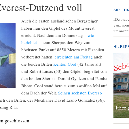
verest-Dutzend voll
SIR ED
„Du brauch
Auch die ersten ausländischen Bergsteiger
ganz norm
haben nun den Gipfel des Mount Everest
um anspru
erreicht. Nachdem am Donnerstag –
wie
berichtet
– neun Sherpas den Weg zum
HILFSP
höchsten Punkt auf 8850 Metern mit Fixseilen
vorbereitet hatten,
erreichten am Freitag
auch
die beiden Briten
Kenton Cool
(42 Jahre alt)
und Robert Lucas (53) den Gipfel, begleitet von
den beiden Sherpas Dorchi Gyalzen und Pemba
Bhote. Cool stand bereits zum zwölften Mal auf
dem Dach der Welt.
Seinen sechsten Everest-
ch den Briten, der Mexikaner David Liano Gonzalez (36),
sang Rita.
en geschlossen