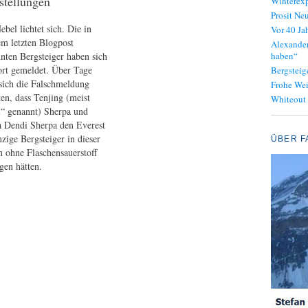
stellungen
Winterexp
Prosit Neu
ebel lichtet sich. Die in
Vor 40 J
m letzten Blogpost
Alexander
nten Bergsteiger haben sich
haben“
rt gemeldet. Über Tage
Bergsteig
 sich die Falschmeldung
Frohe We
ten, dass Tenjing (meist
Whiteout
i“ genannt) Sherpa und
 Dendi Sherpa den Everest
nzige Bergsteiger in dieser
ÜBER F
n ohne Flaschensauerstoff
egen hätten.