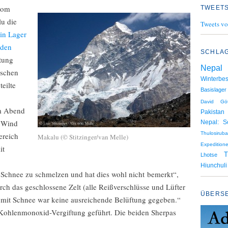
 vom
TWEETS
lu die
Tweets vo
 in Lager
rden
SCHLA
tung
Nepal
tschen
Winterbes
 teilte
Basislager
David Gött
am Abend
Pakistan
i Wind
Nepal: S
Thulosiruba
ereich
Makalu (© Stitzinger/van Melle)
Expedition
it
T
Lhotse
Hiunchuli
 Schnee zu schmelzen und hat dies wohl nicht bemerkt“,
rch das geschlossene Zelt (alle Reißverschlüsse und Lüfter
ÜBERS
 mit Schnee war keine ausreichende Belüftung gegeben.“
 Kohlenmonoxid-Vergiftung geführt. Die beiden Sherpas