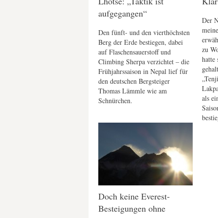
Lhotse: „Taktik ist
Klar
aufgegangen“
Der N
meine
Den fünft- und den vierthöchsten
erwäh
Berg der Erde bestiegen, dabei
zu Wo
auf Flaschensauerstoff und
hatte
Climbing Sherpa verzichtet – die
gehal
Frühjahrssaison in Nepal lief für
„Tenj
den deutschen Bergsteiger
Lakpa
Thomas Lämmle wie am
als ei
Schnürchen.
Saiso
besti
Doch keine Everest-
Besteigungen ohne