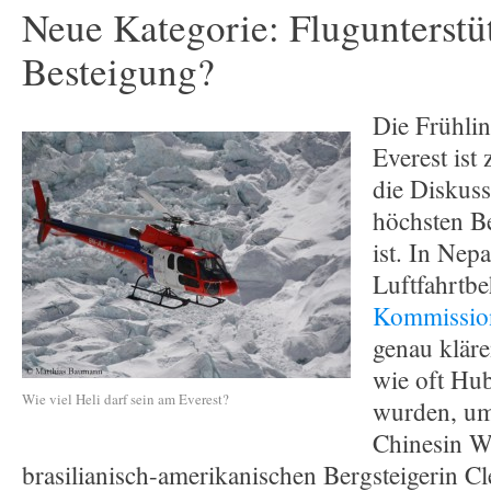
Neue Kategorie: Flugunterstüt
Besteigung?
Die Frühli
Everest ist
die Diskus
höchsten Be
ist. In Nepa
Luftfahrtbe
Kommission
genau kläre
wie oft Hub
Wie viel Heli darf sein am Everest?
wurden, um
Chinesin W
brasilianisch-amerikanischen Bergsteigerin C