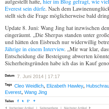
aufgestellt hatte,
hier im Blog gefragt, wie vi
Everest sein dürfe
. Nach dem Lawinenunglück
stellt sich die Frage möglicherweise bald drin
Update 8. Juni: Wang Jing hat inzwischen de
eingeräumt. „Die Sherpas standen unter gro
und hätten den Eisbruch nur widerwillig betr
Jährige in einem Interview
. „Mir war klar, das
Entscheidung die Besteigung abwerten könnte
Sicherheitsgründen habe ich das in Kauf ge
Datum
7. Juni 2014 | 17:17
Tags
Cleo Weidlich
,
Elizabeth Hawley
,
Hubschrau
Everest
,
Wang Jing
Teilen
Vorheriger Artikel
|
Seitenanfang
|
Nächster Artikel