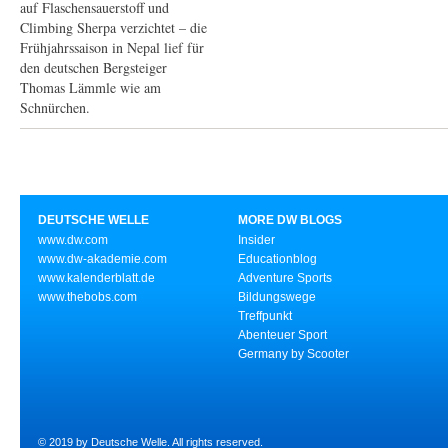
auf Flaschensauerstoff und
Climbing Sherpa verzichtet – die
Frühjahrssaison in Nepal lief für
den deutschen Bergsteiger
Thomas Lämmle wie am
Schnürchen.
DEUTSCHE WELLE
MORE DW BLOGS
www.dw.com
Insider
www.dw-akademie.com
Educationblog
www.kalenderblatt.de
Adventure Sports
www.thebobs.com
Bildungswege
Treffpunkt
Abenteuer Sport
Germany by Scooter
© 2019 by Deutsche Welle. All rights reserved.