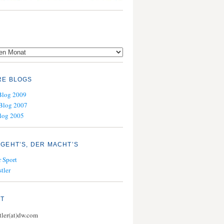
RE BLOGS
Blog 2009
Blog 2007
log 2005
GEHT’S, DER MACHT’S
 Sport
tler
KT
stler(at)dw.com