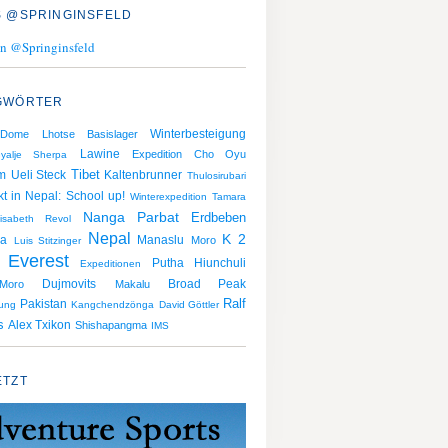
 @SPRINGINSFELD
n @Springinsfeld
GWÖRTER
Winterbesteigung
 Dome
Lhotse
Basislager
Lawine
Expedition
Cho Oyu
yalje Sherpa
m
Ueli Steck
Tibet
Kaltenbrunner
Thulosirubari
ekt in Nepal: School up!
Winterexpedition
Tamara
Nanga Parbat
Erdbeben
lisabeth Revol
Nepal
K 2
Manaslu
na
Moro
Luis Stitzinger
 Everest
Putha Hiunchuli
Expeditionen
Dujmovits
Broad Peak
Moro
Makalu
Ralf
Pakistan
gung
Kangchendzönga
David Göttler
s
Alex Txikon
Shishapangma
IMS
ETZT