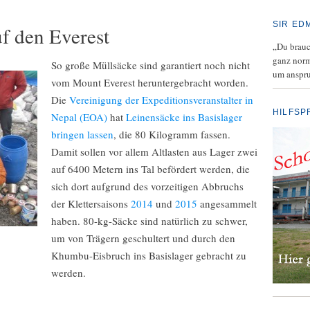
SIR ED
f den Everest
„Du brauch
ganz norm
So große Müllsäcke sind garantiert noch nicht
um anspru
vom Mount Everest heruntergebracht worden.
Die
Vereinigung der Expeditionsveranstalter in
HILFSP
Nepal (EOA)
hat
Leinensäcke ins Basislager
bringen lassen
, die 80 Kilogramm fassen.
Damit sollen vor allem Altlasten aus Lager zwei
auf 6400 Metern ins Tal befördert werden, die
sich dort aufgrund des vorzeitigen Abbruchs
der Klettersaisons
2014
und
2015
angesammelt
haben. 80-kg-Säcke sind natürlich zu schwer,
um von Trägern geschultert und durch den
Khumbu-Eisbruch ins Basislager gebracht zu
werden.