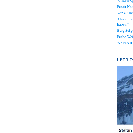
Winterexp
Prosit Neu
Vor 40 J
Alexander
haben“
Bergsteig
Frohe We
Whiteout
ÜBER F