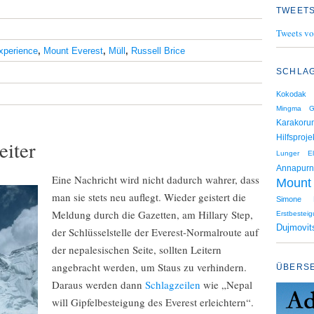
TWEETS
Tweets vo
xperience
,
Mount Everest
,
Müll
,
Russell Brice
SCHLA
Kokodak
Mingma G
Karakoru
Hilfsproj
eiter
Lunger
E
Annapur
Eine Nachricht wird nicht dadurch wahrer, dass
Mount
man sie stets neu auflegt. Wieder geistert die
Simone 
Meldung durch die Gazetten, am Hillary Step,
Erstbestei
Dujmovit
der Schlüsselstelle der Everest-Normalroute auf
der nepalesischen Seite, sollten Leitern
angebracht werden, um Staus zu verhindern.
ÜBERS
Daraus werden dann
Schlagzeilen
wie „Nepal
will Gipfelbesteigung des Everest erleichtern“.