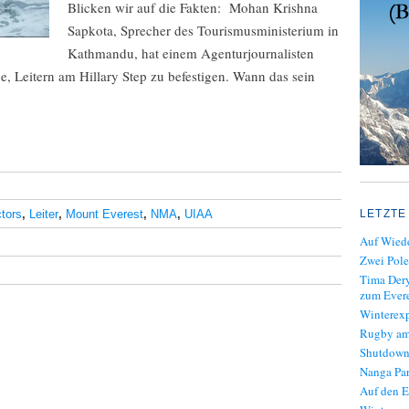
Blicken wir auf die Fakten: Mohan Krishna
Sapkota, Sprecher des Tourismusministerium in
Kathmandu, hat einem Agenturjournalisten
e, Leitern am Hillary Step zu befestigen. Wann das sein
tors
,
Leiter
,
Mount Everest
,
NMA
,
UIAA
LETZTE
Auf Wiede
Zwei Pole
Tima Dery
zum Evere
Winterexp
Rugby am
Shutdown
Nanga Par
Auf den E