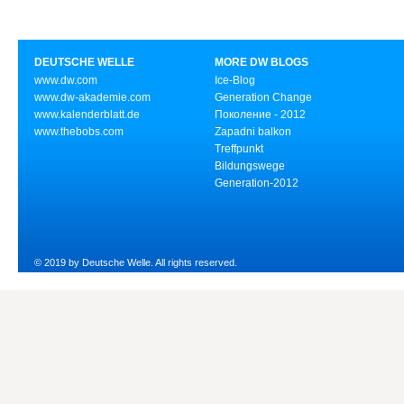
DEUTSCHE WELLE
MORE DW BLOGS
www.dw.com
Ice-Blog
www.dw-akademie.com
Generation Change
www.kalenderblatt.de
Поколение - 2012
www.thebobs.com
Zapadni balkon
Treffpunkt
Bildungswege
Generation-2012
© 2019 by Deutsche Welle. All rights reserved.