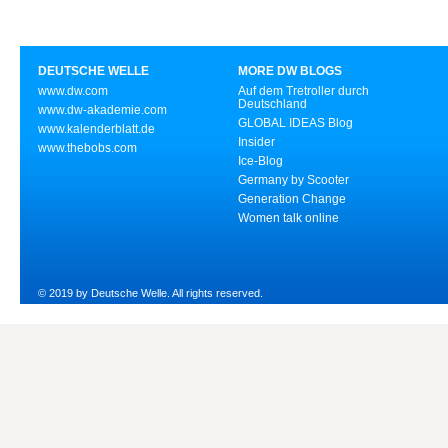
DEUTSCHE WELLE
MORE DW BLOGS
www.dw.com
Auf dem Tretroller durch
Deutschland
www.dw-akademie.com
GLOBAL IDEAS Blog
www.kalenderblatt.de
Insider
www.thebobs.com
Ice-Blog
Germany by Scooter
Generation Change
Women talk online
© 2019 by Deutsche Welle. All rights reserved.