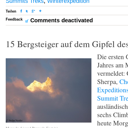
Summits Treks
,
Winterexpedition
Teilen
Feedback
Comments deactivated
15 Bergsteiger auf dem Gipfel d
Die ersten 
Jahres am 
vermeldet:
Sherpa,
Che
Expeditions
Summit Trek
ausländisch
sechs Clim
heute Morg