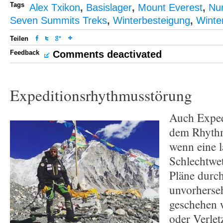
Tags
Alex Txikon
,
Basislager
,
Mount Everest
,
Nur
Seven Summits Treks
,
Winterbesteigung
,
Winte
Teilen
Feedback
Comments deactivated
Expeditionsrhythmusstörung
Auch Exped
dem Rhythm
wenn eine 
Schlechtwet
Pläne durc
unvorherse
geschehen 
oder Verle