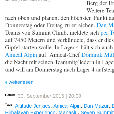
Manaslu (l.) und Pinnacle East (r.)
Berg der Er
Weitere Te
nach oben und planen, den höchsten Punkt a
Donnerstag oder Freitag zu erreichen.
Dan M
Teams von Summit Climb, meldete sich
per T
auf 7450 Metern und verkündete, dass er die
Gipfel starten wolle. In Lager 4 hält sich auc
Amical Alpin
auf. Amical-Chef
Dominik Mül
die Nacht mit seinen Teammitgliedern in Lag
und will am Donnerstag nach Lager 4 aufstei
weiterlesen
Datum
30. September 2015 | 20:09
Tags
Altitude Junkies
,
Amical Alpin
,
Dan Mazur
,
Himalayan Experience
,
Manaslu
,
Seven Summit