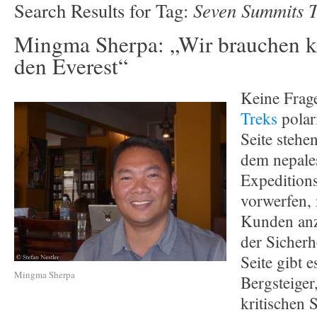
Seven Summits T
Search Results for Tag:
Mingma Sherpa: „Wir brauchen ke
den Everest“
Keine Frag
Treks
polari
Seite stehen
dem nepale
Expeditions
vorwerfen,
Kunden anz
der Sicherh
Seite gibt e
Mingma Sherpa
Bergsteiger
kritischen