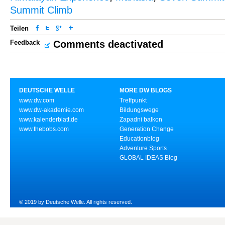
Summit Climb
Teilen
Feedback
Comments deactivated
DEUTSCHE WELLE
MORE DW BLOGS
www.dw.com
Treffpunkt
www.dw-akademie.com
Bildungswege
www.kalenderblatt.de
Zapadni balkon
www.thebobs.com
Generation Change
Educationblog
Adventure Sports
GLOBAL IDEAS Blog
© 2019 by Deutsche Welle. All rights reserved.