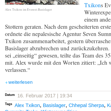
Txikon
s Ev
Alex Txikon im Everest-Basislager
Winterexped
einem ande
Stottern geraten. Nach dem gescheiterten erst
ordnete die nepalesische Agentur Seven Summi
Txikon zusammenarbeitet, gestern überraschen
Basislager abzubrechen und zurückzukehren.
sei „einseitig“ gewesen, teilte das Team des 3
mit. Alex wurde mit den Worten zitiert: „Ich w
verlassen.“
weiterlesen
Datum
16. Februar 2017 | 19:34
Tags
Alex Txikon
,
Basislager
,
Chhepal Sherpa
,
K