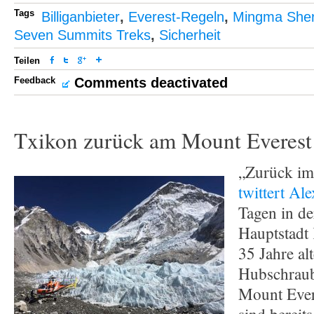
Tags
Billiganbieter
,
Everest-Regeln
,
Mingma She
Seven Summits Treks
,
Sicherheit
Teilen
Feedback
Comments deactivated
Txikon zurück am Mount Everest
„Zurück im
twittert Al
Tagen in de
Hauptstadt
35 Jahre al
Hubschraub
Mount Ever