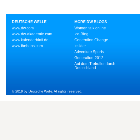
DEUTSCHE WELLE
MORE DW BLOGS
www.dw.com
Women talk online
www.dw-akademie.com
Ice-Blog
www.kalenderblatt.de
Generation Change
www.thebobs.com
Insider
Adventure Sports
Generation-2012
Auf dem Tretroller durch
Deutschland
© 2019 by Deutsche Welle. All rights reserved.