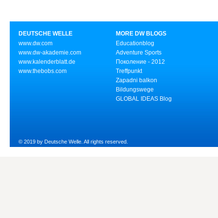
DEUTSCHE WELLE
MORE DW BLOGS
www.dw.com
Educationblog
www.dw-akademie.com
Adventure Sports
www.kalenderblatt.de
Поколение - 2012
www.thebobs.com
Treffpunkt
Zapadni balkon
Bildungswege
GLOBAL IDEAS Blog
© 2019 by Deutsche Welle. All rights reserved.