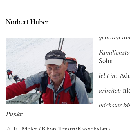
Norbert Huber
geboren am
Familienst
Sohn
lebt in:
Adne
arbeitet:
ni
höchster bi
Punkt:
7010 Meter (Khan Tengri/Kasachstan)