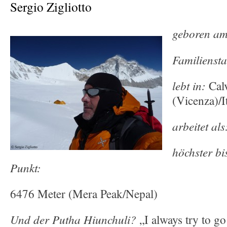
Sergio Zigliotto
geboren am
Familienst
lebt in:
Cal
(Vicenza)/I
arbeitet als
höchster bi
Punkt:
6476 Meter (Mera Peak/Nepal)
Und der Putha Hiunchuli?
„I always try to g