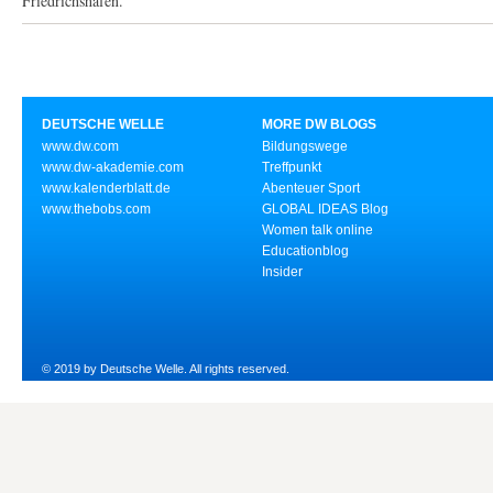
Friedrichshafen.
DEUTSCHE WELLE
MORE DW BLOGS
www.dw.com
Bildungswege
www.dw-akademie.com
Treffpunkt
www.kalenderblatt.de
Abenteuer Sport
www.thebobs.com
GLOBAL IDEAS Blog
Women talk online
Educationblog
Insider
© 2019 by Deutsche Welle. All rights reserved.